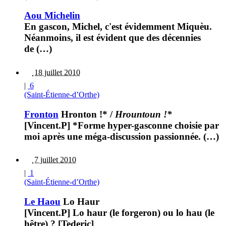
Aou Michelin
En gascon, Michel, c'est évidemment Miquèu.
Néanmoins, il est évident que des décennies
de (…)
18 juillet 2010
|
6
(Saint-Étienne-d’Orthe)
Fronton
Hronton !*
/
Hrountoun !*
[Vincent.P] *Forme hyper-gasconne choisie par
moi après une méga-discussion passionnée. (…)
7 juillet 2010
|
1
(Saint-Étienne-d’Orthe)
Le Haou
Lo Haur
[Vincent.P] Lo haur (le forgeron) ou lo hau (le
hêtre) ? [Tederic]