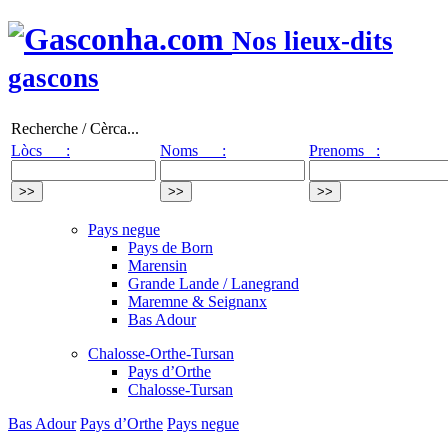
Nos lieux-dits
gascons
Recherche / Cèrca...
Lòcs :
Noms :
Prenoms :
Pays negue
Pays de Born
Marensin
Grande Lande / Lanegrand
Maremne & Seignanx
Bas Adour
Chalosse-Orthe-Tursan
Pays d’Orthe
Chalosse-Tursan
Bas Adour
Pays d’Orthe
Pays negue