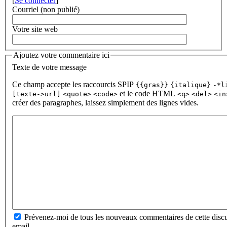
[
Se connecter
]
Courriel (non publié)
Votre site web
Ajoutez votre commentaire ici
Texte de votre message
Ce champ accepte les raccourcis SPIP
{{gras}}
{italique}
-*l
et le code HTML
[texte->url]
<quote>
<code>
<q>
<del>
<in
créer des paragraphes, laissez simplement des lignes vides.
Prévenez-moi de tous les nouveaux commentaires de cette discu
email