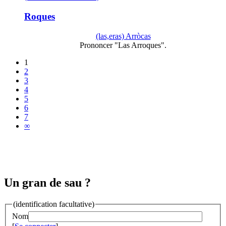
Roques
(las,eras) Arròcas
Prononcer "Las Arroques".
1
2
3
4
5
6
7
∞
Un gran de sau ?
(identification facultative)
Nom