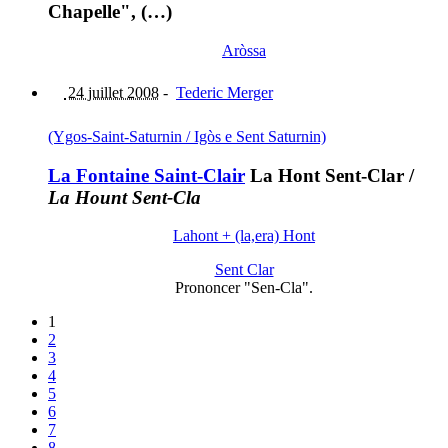
Chapelle", (…)
Aròssa
24 juillet 2008
-
Tederic Merger
(Ygos-Saint-Saturnin / Igòs e Sent Saturnin)
La Fontaine Saint-Clair
La Hont Sent-Clar
/
La Hount Sent-Cla
Lahont + (la,era) Hont
Sent Clar
Prononcer "Sen-Cla".
1
2
3
4
5
6
7
8