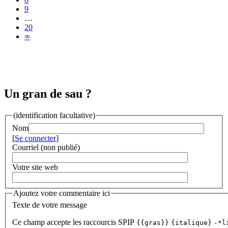
9
…
20
∞
Un gran de sau ?
(identification facultative)
Nom
[
Se connecter
]
Courriel (non publié)
Votre site web
Ajoutez votre commentaire ici
Texte de votre message
Ce champ accepte les raccourcis SPIP
{{gras}}
{italique}
-*l