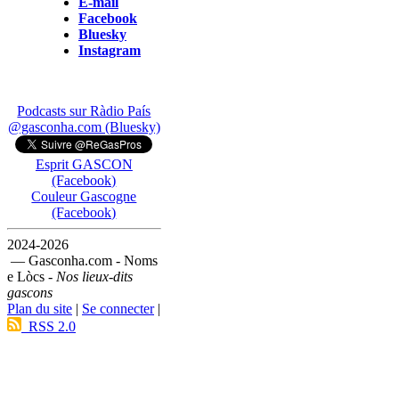
E-mail
Facebook
Bluesky
Instagram
Podcasts sur Ràdio País
@gasconha.com (Bluesky)
Esprit GASCON
(Facebook)
Couleur Gascogne
(Facebook)
2024-2026
— Gasconha.com - Noms
e Lòcs -
Nos lieux-dits
gascons
Plan du site
|
Se connecter
|
RSS 2.0