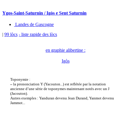
Ygos-Saint-Saturnin / Igòs e Sent Saturnin
Landes de Gascogne
|
99 lòcs
- liste rapide des lòcs
en graphie alibertine :
Igòs
Toponymie :
–
la prononciation Y (Yacouton...) est reflétée par la notation
ancienne d’une série de toponymes maintenant notés avec un J
(Jacouton).
Autres exemples : Yanduran devenu Jean Durand, Yanmot devenu
Jammot...