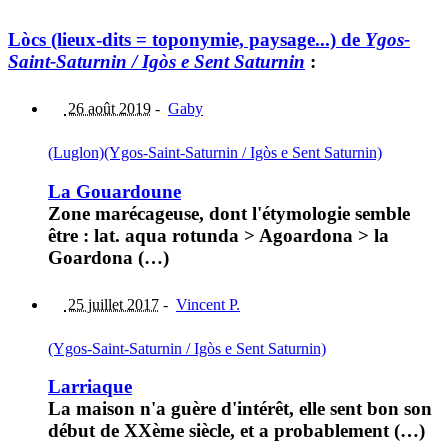
Lòcs (lieux-dits = toponymie, paysage...) de
Ygos-
Saint-Saturnin / Igòs e Sent Saturnin
:
26 août 2019
-
Gaby
(Luglon)
(Ygos-Saint-Saturnin / Igòs e Sent Saturnin)
La Gouardoune
Zone marécageuse, dont l'étymologie semble
être : lat. aqua rotunda > Agoardona > la
Goardona (…)
25 juillet 2017
-
Vincent P.
(Ygos-Saint-Saturnin / Igòs e Sent Saturnin)
Larriaque
La maison n'a guère d'intérêt, elle sent bon son
début de XXème siècle, et a probablement (…)