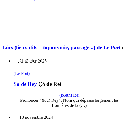
Lòcs (lieux-dits = toponymie, paysage...) de
Le Port
:
21 février 2025
(Le Port)
So de Rey
Çò de Rei
(lo,eth) Rei
Prononcer "(lou) Reÿ". Nom qui dépasse largement les
frontières de la (…)
13 novembre 2024