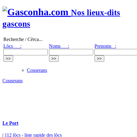
Nos lieux-dits
gascons
Recherche / Cèrca...
Lòcs :
Noms :
Prenoms :
Couserans
Couserans
Le Port
|
112 lòcs
- liste rapide des lòcs