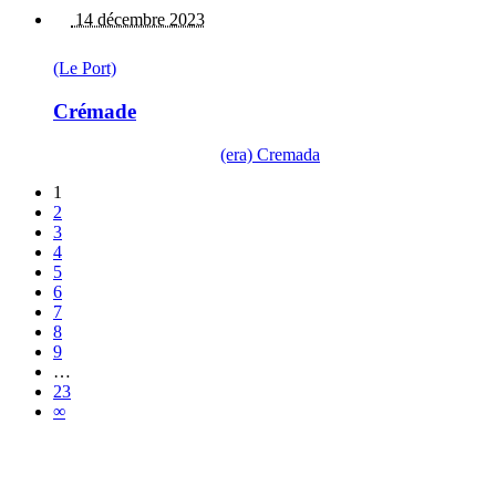
14 décembre 2023
(Le Port)
Crémade
(era) Cremada
1
2
3
4
5
6
7
8
9
…
23
∞