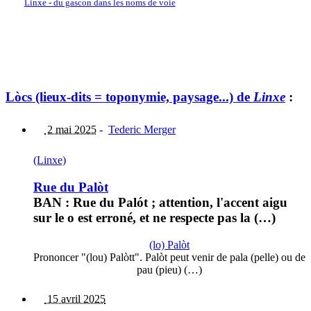
Linxe - du gascon dans les noms de voie
Lòcs (lieux-dits = toponymie, paysage...) de
Linxe
:
2 mai 2025
-
Tederic Merger
(Linxe)
Rue du Palòt
BAN : Rue du Palót ; attention, l'accent aigu
sur le o est erroné, et ne respecte pas la (…)
(lo) Palòt
Prononcer "(lou) Palòtt". Palòt peut venir de pala (pelle) ou de
pau (pieu) (…)
15 avril 2025