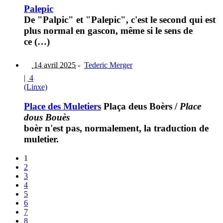
Palepic
De "Palpic" et "Palepic", c'est le second qui est
plus normal en gascon, même si le sens de
ce (…)
14 avril 2025
-
Tederic Merger
|
4
(Linxe)
Place des Muletiers
Plaça deus Boèrs
/
Place
dous Bouès
boèr n'est pas, normalement, la traduction de
muletier.
1
2
3
4
5
6
7
8