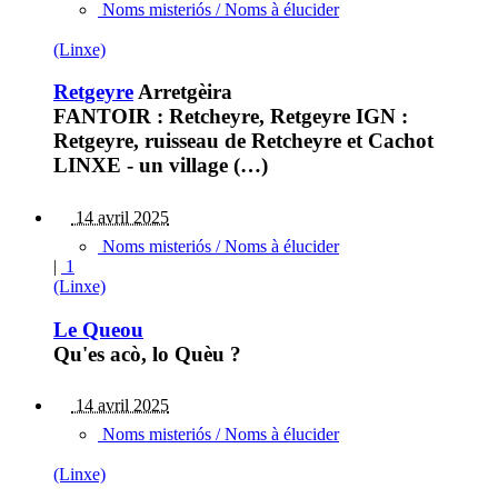
Noms misteriós / Noms à élucider
(Linxe)
Retgeyre
Arretgèira
FANTOIR : Retcheyre, Retgeyre IGN :
Retgeyre, ruisseau de Retcheyre et Cachot
LINXE - un village (…)
14 avril 2025
Noms misteriós / Noms à élucider
|
1
(Linxe)
Le Queou
Qu'es acò, lo Quèu ?
14 avril 2025
Noms misteriós / Noms à élucider
(Linxe)