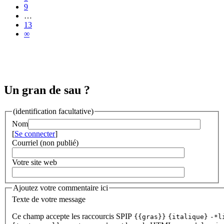
9
…
13
∞
Un gran de sau ?
(identification facultative)
Nom
[
Se connecter
]
Courriel (non publié)
Votre site web
Ajoutez votre commentaire ici
Texte de votre message
Ce champ accepte les raccourcis SPIP
{{gras}}
{italique}
-*l