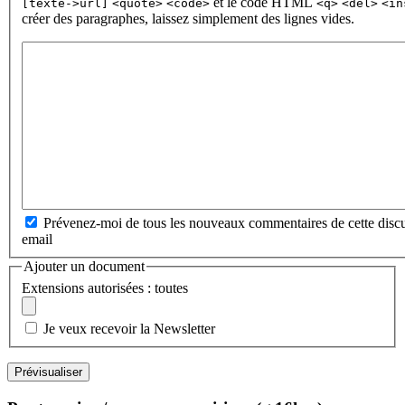
et le code HTML
[texte->url]
<quote>
<code>
<q>
<del>
<in
créer des paragraphes, laissez simplement des lignes vides.
Prévenez-moi de tous les nouveaux commentaires de cette discu
email
Ajouter un document
Extensions autorisées : toutes
Je veux recevoir la Newsletter