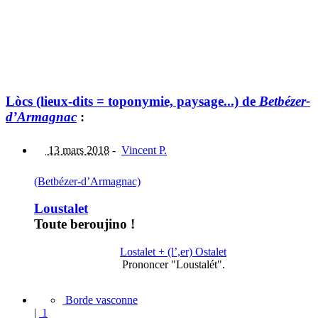
Lòcs (lieux-dits = toponymie, paysage...) de
Betbézer-
d’Armagnac
:
13 mars 2018
-
Vincent P.
(Betbézer-d’Armagnac)
Loustalet
Toute beroujino !
Lostalet + (l’,er) Ostalet
Prononcer "Loustalét".
Borde vasconne
|
1