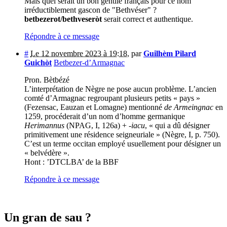
Mais quel serait un bon gentilé français pour ce nom
irréductiblement gascon de "Bethvéser" ?
betbezerot/bethveseròt
serait correct et authentique.
Répondre à ce message
#
Le 12 novembre 2023 à 19:18
,
par
Guilhèm Pilard
Guichòt
Betbezer-d’Armagnac
Pron. Bètbézé
L’interprétation de Nègre ne pose aucun problème. L’ancien
comté d’Armagnac regroupant plusieurs petits « pays »
(Fezensac, Eauzan et Lomagne) mentionné
de Armeingnac
en
1259, procéderait d’un nom d’homme germanique
Herimannus
(NPAG, I, 126a) +
-iacu
, « qui a dû désigner
primitivement une résidence seigneuriale » (Nègre, I, p. 750).
C’est un terme occitan employé usuellement pour désigner un
« belvédère ».
Hont : ’DTCLBA’ de la BBF
Répondre à ce message
Un gran de sau ?