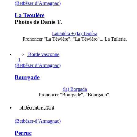
(Betbézer-d’Armagnac)
La Teoulère
Photos de Danie T.
Lateulèra + (la) Teulèra
Prononcer "La Téwlère", "La Téwlèro"... La Tuilerie.
Borde vasconne
|
1
(Betbézer-d’Armagnac)
Bourgade
(la) Borgada
Prononcer "Bourgade", "Bourgado".
4 décembre 2024
(Betbézer-d’Armagnac)
Perruc