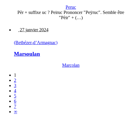
Peruc
Pèr + suffixe uc ? Peiruc Prononcer "Peÿruc". Semble être
"Pèir" + (…)
27 janvier 2024
(Betbézer-d’Armagnac)
Marsoulan
Marçolan
1
2
3
4
5
6
7
∞