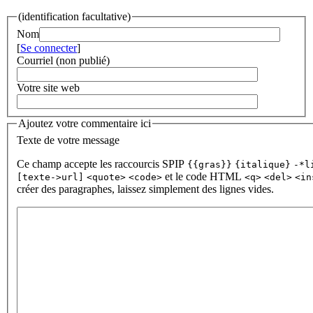
(identification facultative)
Nom
[
Se connecter
]
Courriel (non publié)
Votre site web
Ajoutez votre commentaire ici
Texte de votre message
Ce champ accepte les raccourcis SPIP
{{gras}}
{italique}
-*l
et le code HTML
[texte->url]
<quote>
<code>
<q>
<del>
<in
créer des paragraphes, laissez simplement des lignes vides.