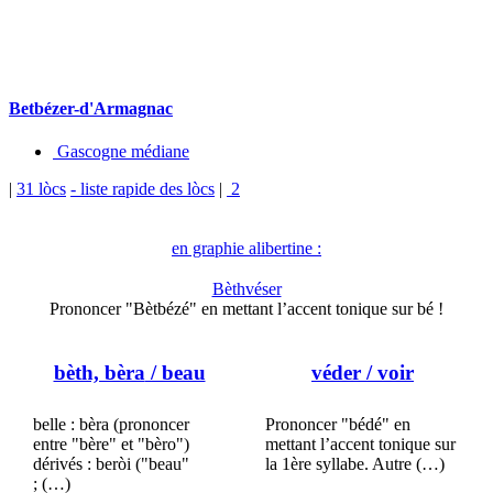
Betbézer-d'Armagnac
Gascogne médiane
|
31 lòcs
- liste rapide des lòcs
|
2
en graphie alibertine :
Bèthvéser
Prononcer "Bètbézé" en mettant l’accent tonique sur bé !
bèth, bèra
/ beau
véder
/ voir
belle : bèra (prononcer
Prononcer "bédé" en
entre "bère" et "bèro")
mettant l’accent tonique sur
dérivés : beròi ("beau"
la 1ère syllabe. Autre (…)
; (…)