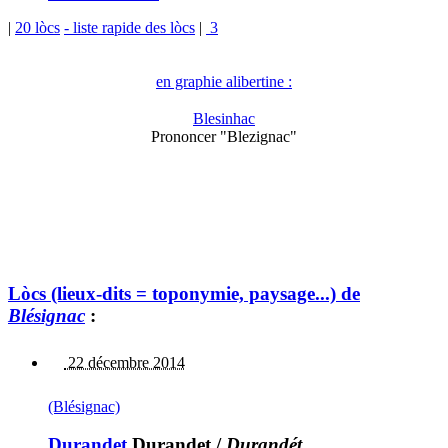
|
20 lòcs
- liste rapide des lòcs
|
3
en graphie alibertine :
Blesinhac
Prononcer "Blezignac"
Lòcs (lieux-dits = toponymie, paysage...) de
Blésignac
:
22 décembre 2014
(Blésignac)
Durandet
Durandet
/
Durandét