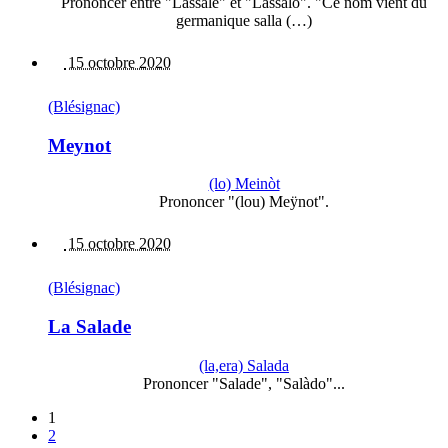
Prononcer entre "Lassale" et "Lassalo". "Ce nom vient du
germanique salla (…)
15 octobre 2020
(Blésignac)
Meynot
(lo) Meinòt
Prononcer "(lou) Meÿnot".
15 octobre 2020
(Blésignac)
La Salade
(la,era) Salada
Prononcer "Salade", "Salàdo"...
1
2