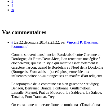
3
4
∞
Vos commentaires
#
Le 22 décembre 2014 à 23:22
,
par
Vincent P.
Blésignac
[commune]
Comme souvent dans l’ancien Bordelais d’entre Garonne et
Dordogne, dit Entre-Deux-Mers, l’on rencontre une église à
clocher-mur, qui est un style qui marque assez fortement le
caractère gascon, quand le Bordelais au Nord de la Dordogne
(Bourgeais, Fronsadais, ...) a été plus perméable aux
influences poitevino-saintongeaises en matière d’art religieux.
La toponymie de la commune est bien gasconne : Audigey,
Benaou, Bertranet, Branda, Fonbonne, Guillemetoun,
Lassalle, Meynot, Prat de Mouceou, La Sableyre, La Salade,
Tauzina, Pont Traoucat, Treytin.
On constat que n intervocalique ne tombe pas (Tauzina), pas