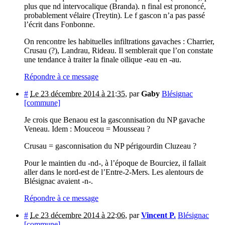
plus que nd intervocalique (Branda). n final est prononcé,
probablement vélaire (Treytin). Le f gascon n’a pas passé
l’écrit dans Fonbonne.
On rencontre les habituelles infiltrations gavaches : Charrier,
Crusau (?), Landrau, Rideau. Il semblerait que l’on constate
une tendance à traiter la finale oïlique -eau en -au.
Répondre à ce message
#
Le 23 décembre 2014 à 21:35
,
par
Gaby
Blésignac
[commune]
Je crois que Benaou est la gasconnisation du NP gavache
Veneau. Idem : Mouceou = Mousseau ?
Crusau = gasconnisation du NP périgourdin Cluzeau ?
Pour le maintien du -nd-, à l’époque de Bourciez, il fallait
aller dans le nord-est de l’Entre-2-Mers. Les alentours de
Blésignac avaient -n-.
Répondre à ce message
#
Le 23 décembre 2014 à 22:06
,
par
Vincent P.
Blésignac
[commune]