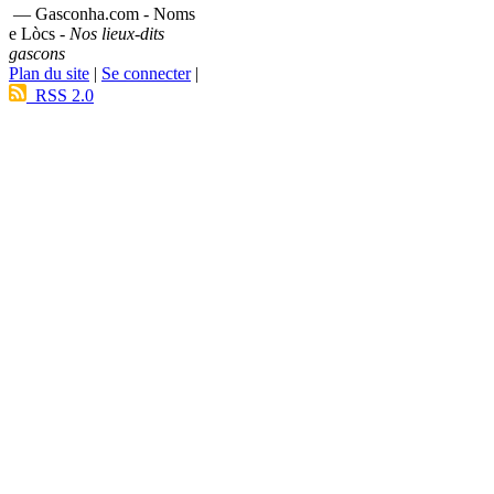
— Gasconha.com - Noms
e Lòcs -
Nos lieux-dits
gascons
Plan du site
|
Se connecter
|
RSS 2.0