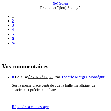
(lo) Solèir
Prononcer "(lou) Souleÿ".
1
2
3
4
5
6
∞
Vos commentaires
#
Le 31 août 2025 à 08:25
,
par
Tederic Merger
Monségur
Sur la même place centrale que la halle métallique, de
spacieux et précieux embans...
Répondre à ce message