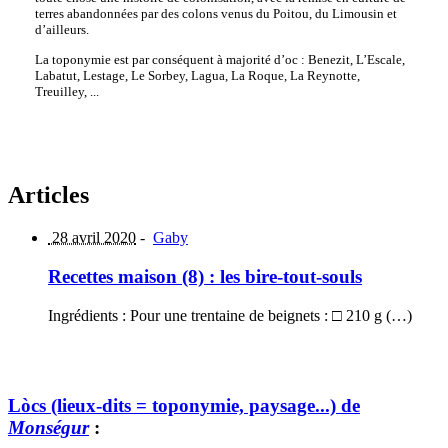
terres abandonnées par des colons venus du Poitou, du Limousin et
d’ailleurs.
La toponymie est par conséquent à majorité d’oc : Benezit, L’Escale,
Labatut, Lestage, Le Sorbey, Lagua, La Roque, La Reynotte,
Treuilley, ...
Articles
28 avril 2020
-
Gaby
Recettes maison (8) : les bire-tout-souls
Ingrédients : Pour une trentaine de beignets : □ 210 g (…)
Lòcs (lieux-dits = toponymie, paysage...) de
Monségur
: