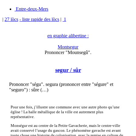
Entre-deux-Mers
|
27 lòcs
- liste rapide des lòcs
|
1
en graphie alibertine :
Montsegur
Prononcer "Mounsegû".
segur
/ sûr
Prononcer "ségu". segura (prononcer entre "ségure" et
"seguro") : sûre (…)
Pour une fois, j’illustre une commune avec une autre photo qu’une
église ! La halle métallique de la ville est autrement plus
représentative.
Monségur est au centre de la Petite Gavacherie, mais le centre-ville
avait conservé l’usage du gascon. Le phénomène gavache est avant
toute chose une histoire de colonisation, avec la remise en culture de