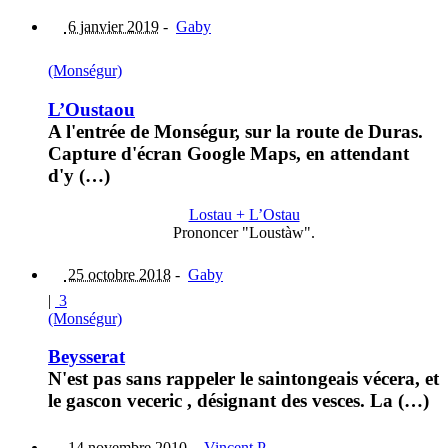
6 janvier 2019
-
Gaby
(Monségur)
L’Oustaou
A l'entrée de Monségur, sur la route de Duras.
Capture d'écran Google Maps, en attendant
d'y (…)
Lostau + L’Ostau
Prononcer "Loustàw".
25 octobre 2018
-
Gaby
|
3
(Monségur)
Beysserat
N'est pas sans rappeler le saintongeais vécera, et
le gascon veceric , désignant des vesces. La (…)
14 novembre 2010
-
Vincent P.