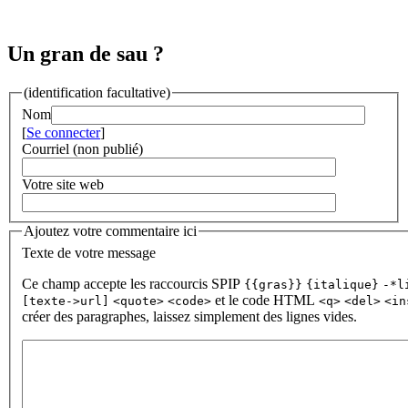
Un gran de sau ?
(identification facultative)
Nom
[
Se connecter
]
Courriel (non publié)
Votre site web
Ajoutez votre commentaire ici
Texte de votre message
Ce champ accepte les raccourcis SPIP
{{gras}}
{italique}
-*l
et le code HTML
[texte->url]
<quote>
<code>
<q>
<del>
<in
créer des paragraphes, laissez simplement des lignes vides.