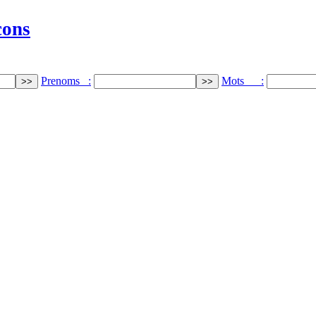
cons
Prenoms :
Mots :