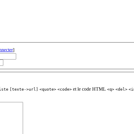
nnecter
]
et le code HTML
iste
[texte->url]
<quote>
<code>
<q>
<del>
<i