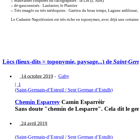
–
Mauvaises coupures ou cacographies : la Lot (L’Alot)
–
dé-gasconnisés : Laulanier, le Plantier
–
Très imagés ou très médoquins : Gartieu du beau temps, Lagune ardilouse,
Le Cadastre Napoléonien est très riche en toponymes, avec déjà une certaine
Lòcs (lieux-dits = toponymie, paysage...) de
Saint-Ger
14 octobre 2019
-
Gaby
|
1
(Saint-Germain-d’Esteuil / Sent German d’Estulh)
Chemin Esparrey
Camin Esparrèir
Sans doute "chemin de Lesparre". Cela dit le gen
24 avril 2019
(Saint-Germain-d’Esteuil / Sent German d’Estulh)