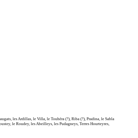
gats, les Ardillas, le Villa, le Touhéra (?), Riba (?), Pradina, le Sabla
ustey, le Roudey, les Abeilleys, les Pudagneys, Terres Hourteyres,