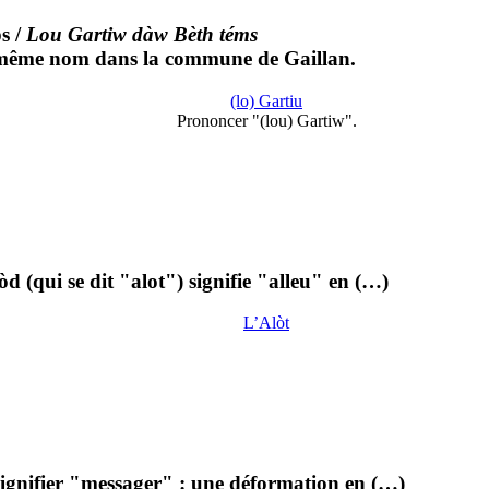
s
/
Lou Gartiw dàw Bèth téms
de même nom dans la commune de Gaillan.
(lo) Gartiu
Prononcer "(lou) Gartiw".
òd (qui se dit "alot") signifie "alleu" en (…)
L’Alòt
signifier "messager" : une déformation en (…)