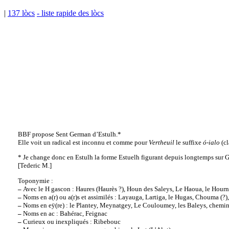
|
137 lòcs
- liste rapide des lòcs
BBF propose Sent German d’Estulh.*
Elle voit un radical est inconnu et comme pour
Vertheuil
le suffixe
ó-ialo
(cl
* Je change donc en Estulh la forme Estuelh figurant depuis longtemps sur G
[Tederic M.]
Toponymie :
–
Avec le H gascon : Haures (Haurès ?), Houn des Saleys, Le Haoua, le Hour
–
Noms en a(r) ou a(r)s et assimilés : Layauga, Lartiga, le Hugas, Chouma (?), G
–
Noms en eÿ(re) : le Plantey, Meynatgey, Le Couloumey, les Baleys, chemin E
–
Noms en ac : Bahérac, Feignac
–
Curieux ou inexpliqués : Ribebouc