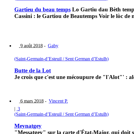
Gartieu du beau temps
Lo Gartiu dau Bèth temp
Cassini : le Gartiou de Beautemps Voir le lòc 
9 août 2018
-
Gaby
(Saint-Germain-d’Esteuil / Sent German d’Estulh)
Butte de la Lot
Je crois que c'est une mécoupure de "l'Alot"' : al
6 mars 2018
-
Vincent P.
|
3
(Saint-Germain-d’Esteuil / Sent German d’Estulh)
Meynatgey
"Messatgey" sur la carte d'État-Major, qui doit 