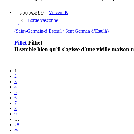
2 mars 2010
-
Vincent P.
Borde vasconne
|
1
(Saint-Germain-d’Esteuil / Sent German d’Estulh)
Pillet
Pilhet
Il semble bien qu'il s'agisse d'une vieille maison
1
2
3
4
5
6
7
8
9
…
28
∞