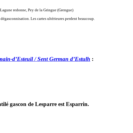
 Lagune redonne, Pey de la Gringue (Grengue)
 dégasconnisation. Les cartes ultérieures perdent beaucoup.
main-d’Esteuil / Sent German d’Estulh
:
tilé gascon de Lesparre est Esparrin.