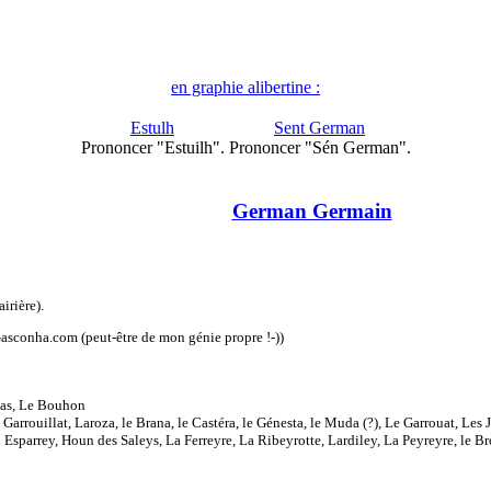
en graphie alibertine :
Estulh
Sent German
Prononcer "Estuilh".
Prononcer "Sén German".
German Germain
airière).
asconha.com (peut-être de mon génie propre !-))
nas, Le Bouhon
arrouillat, Laroza, le Brana, le Castéra, le Génesta, le Muda (?), Le Garrouat, Les Jau
sparrey, Houn des Saleys, La Ferreyre, La Ribeyrotte, Lardiley, La Peyreyre, le Bro