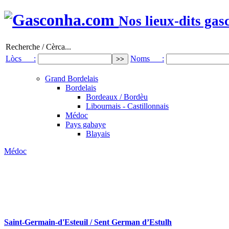
Nos lieux-dits gas
Recherche / Cèrca...
Lòcs :
Noms :
Grand Bordelais
Bordelais
Bordeaux / Bordèu
Libournais - Castillonnais
Médoc
Pays gabaye
Blayais
Médoc
Saint-Germain-d'Esteuil / Sent German d’Estulh