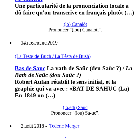
Une particularité de la prononciation locale a
dû faire qu'on transcrive en français plutôt (…)
(lo) Canalòt
Prononcer "(lou) Canalòtt".
14 novembre 2019
(La Teste-de-Buch / La Tèsta de Bush)
Bas de Sauc
La vath de Saüc (deu Saüc ?)
/
La
Bath de Saüc (dou Saüc ?)
Robert Aufan rétablit le sens initial, et la
graphie qui va avec : «BAT DE SAHUC (La)
En 1849 on (…)
(lo,eth) Saüc
Prononcer "(lou) Sa-uc".
2 août 2018
-
Tederic Merger