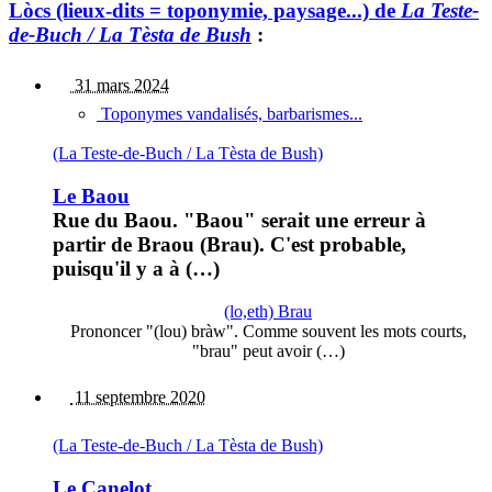
Lòcs (lieux-dits = toponymie, paysage...) de
La Teste-
de-Buch / La Tèsta de Bush
:
31 mars 2024
Toponymes vandalisés, barbarismes...
(La Teste-de-Buch / La Tèsta de Bush)
Le Baou
Rue du Baou. "Baou" serait une erreur à
partir de Braou (Brau). C'est probable,
puisqu'il y a à (…)
(lo,eth) Brau
Prononcer "(lou) bràw". Comme souvent les mots courts,
"brau" peut avoir (…)
11 septembre 2020
(La Teste-de-Buch / La Tèsta de Bush)
Le Canelot