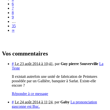
6
7
8
9
…
35
∞
Vos commentaires
#
Le 23 août 2014 à 10:41
,
par
Guy pierre Souverville
La
Teste
Il existait autrefois une unité de fabrication de Peintures
possédée par un Gallière, banquier à Sarlat. Existe-elle
encore ?
Répondre à ce message
#
Le 24 août 2014 à 11:24
,
par
Gaby
La prononciation
gasconne est Buc.