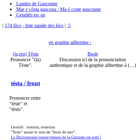
Landes de Gascogne
Mar e còsta gascona / Ma é coste gascoune
Gentilés en -in
|
174 lòcs
- liste rapide des lòcs
|
5
en graphie alibertine :
(la,era) Tèsta
Bush
Prononcer "(la)
Discussion ici de la prononciation
Tèste".
authentique et de la graphie alibertine à (…)
tèsta
/ front
Prononcer entre
"tèste" et
"tèsto".
Gentilé : testerin, testerine
"Teste" aurait le sens de "front de mer".
Le Dictionnaire toponymique de la Gironde est sorti !