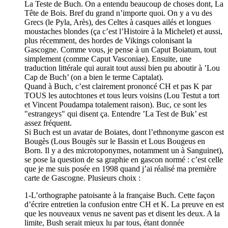
La Teste de Buch. On a entendu beaucoup de choses dont, La
Tête de Bois. Bref du grand n’importe quoi. On y a vu des
Grecs (le Pyla, Arès), des Celtes à casques ailés et longues
moustaches blondes (ça c’est l’Histoire à la Michelet) et aussi,
plus récemment, des hordes de Vikings colonisant la
Gascogne. Comme vous, je pense à un Caput Boiatum, tout
simplement (comme Caput Vasconiae). Ensuite, une
traduction littérale qui aurait tout aussi bien pu aboutir à ’Lou
Cap de Buch’ (on a bien le terme Captalat).
Quand à Buch, c’est clairement prononcé CH et pas K par
TOUS les autochtones et tous leurs voisins (Lou Testut a tort
et Vincent Poudampa totalement raison). Buc, ce sont les
"estrangeys" qui disent ça. Entendre ’La Test de Buk’ est
assez fréquent.
Si Buch est un avatar de Boiates, dont l’ethnonyme gascon est
Bougès (Lous Bougès sur le Bassin et Lous Bougeus en
Born. Il y a des microtoponymes, notamment un à Sanguinet),
se pose la question de sa graphie en gascon normé : c’est celle
que je me suis posée en 1998 quand j’ai réalisé ma première
carte de Gascogne. Plusieurs choix :
1-L’orthographe patoisante à la française Buch. Cette façon
d’écrire entretien la confusion entre CH et K. La preuve en est
que les nouveaux venus ne savent pas et disent les deux. A la
limite, Bush serait mieux lu par tous, étant donnée