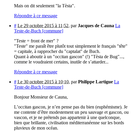
Mais on dit seulement "la Tèsta".
Répondre à ce message
#
Le 29 octobre 2015 à 11:52
,
par
Jacques de Cauna
La
Teste-de-Buch [commune]
"Teste = front de mer" ?
"Teste" me paraît être plutôt tout simplement le français "tête"
= capitale, à rapprocher du "captalat" de Buch.
Quant à aboutir à un "occitan gascon" (!) "Tèsta de Bug"...,
comme le voudraient certains, inutile de s’attarder...
Répondre à ce message
#
Le 30 octobre 2015 à 10:10
,
par
Philippe Lartigue
La
Teste-de-Buch [commune]
Bonjour Monsieur de Cauna,
L’occitan gascon, je n’en pense pas du bien (euphémisme). Je
me contente d’être modestement un peu sauvage et gascon, ou
vascon, et je ne prétends pas appartenir à une quelconque,
bien que brillante, civilisation méditerranéenne sur les bords
pluvieux de mon océan.