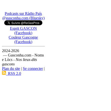
Podcasts sur Ràdio País
@gasconha.com (Bluesky)
Esprit GASCON
(Facebook)
Couleur Gascogne
(Facebook)
2024-2026
— Gasconha.com - Noms
e Lòcs -
Nos lieux-dits
gascons
Plan du site
|
Se connecter
|
RSS 2.0