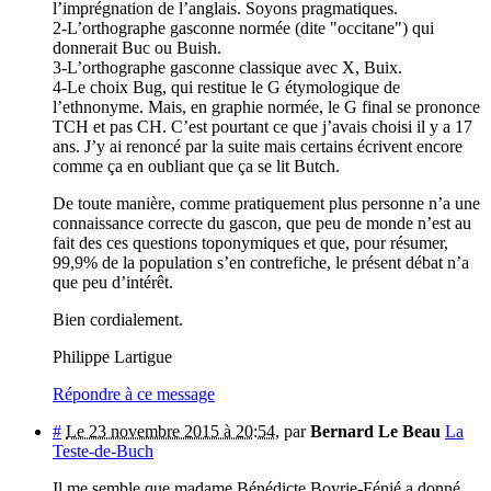
l’imprégnation de l’anglais. Soyons pragmatiques.
2-L’orthographe gasconne normée (dite "occitane") qui
donnerait Buc ou Buish.
3-L’orthographe gasconne classique avec X, Buix.
4-Le choix Bug, qui restitue le G étymologique de
l’ethnonyme. Mais, en graphie normée, le G final se prononce
TCH et pas CH. C’est pourtant ce que j’avais choisi il y a 17
ans. J’y ai renoncé par la suite mais certains écrivent encore
comme ça en oubliant que ça se lit Butch.
De toute manière, comme pratiquement plus personne n’a une
connaissance correcte du gascon, que peu de monde n’est au
fait des ces questions toponymiques et que, pour résumer,
99,9% de la population s’en contrefiche, le présent débat n’a
que peu d’intérêt.
Bien cordialement.
Philippe Lartigue
Répondre à ce message
#
Le 23 novembre 2015 à 20:54
,
par
Bernard Le Beau
La
Teste-de-Buch
Il me semble que madame Bénédicte Boyrie-Fénié a donné