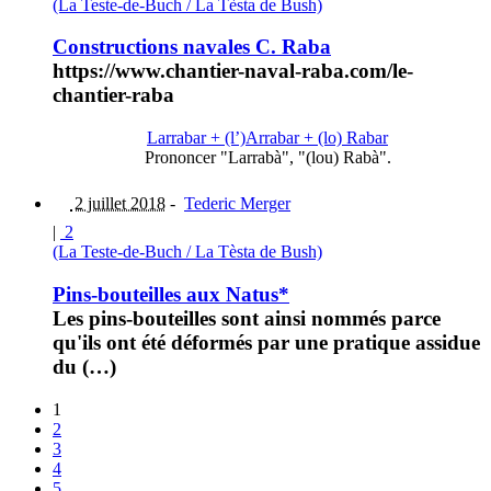
(La Teste-de-Buch / La Tèsta de Bush)
Constructions navales C. Raba
https://www.chantier-naval-raba.com/le-
chantier-raba
Larrabar + (l’)Arrabar + (lo) Rabar
Prononcer "Larrabà", "(lou) Rabà".
2 juillet 2018
-
Tederic Merger
|
2
(La Teste-de-Buch / La Tèsta de Bush)
Pins-bouteilles aux Natus*
Les pins-bouteilles sont ainsi nommés parce
qu'ils ont été déformés par une pratique assidue
du (…)
1
2
3
4
5