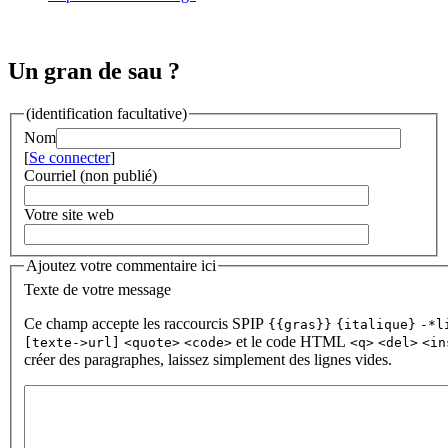
Un gran de sau ?
(identification facultative)
Nom
[
Se connecter
]
Courriel (non publié)
Votre site web
Ajoutez votre commentaire ici
Texte de votre message
Ce champ accepte les raccourcis SPIP
{{gras}}
{italique}
-*l
et le code HTML
[texte->url]
<quote>
<code>
<q>
<del>
<in
créer des paragraphes, laissez simplement des lignes vides.