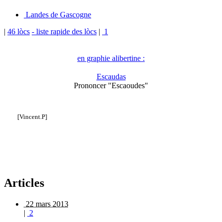
Landes de Gascogne
|
46 lòcs
- liste rapide des lòcs
|
1
en graphie alibertine :
Escaudas
Prononcer "Escaoudes"
[Vincent.P]
Articles
22 mars 2013
|
2