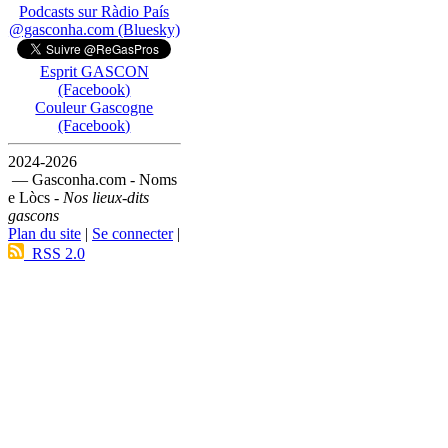
Podcasts sur Ràdio País
@gasconha.com (Bluesky)
Esprit GASCON
(Facebook)
Couleur Gascogne
(Facebook)
2024-2026
— Gasconha.com - Noms
e Lòcs -
Nos lieux-dits
gascons
Plan du site
|
Se connecter
|
RSS 2.0