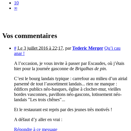
10
∞
Vos commentaires
#
Le 3 juillet 2016 à 22:17
,
par
Tederic Merger
Qu’i cau
anar !
A l’occasion, je vous invite à passer par Escaudes, où j’étais
hier pour la journée gasconne de
Brigalhas de pin
.
C’est le bourg landais typique : carrefour au milieu d’un airial
parsemé de tout l’assortiment landais... rien ne manque :
édifices publics néo-basques, église à clocher-mur, vieilles
bordes vasconnes, pavillons néo-gascons, lotissement néo-
landais "Les trois chênes"...
Et le restaurant est repris par des jeunes très motivés !
A défaut d’y aller en vrai :
Répondre à ce message