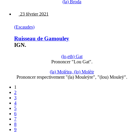
(la) Broda
23 février 2021
(Escaudes)
Ruisseau de Gamouley
IGN.
(lo,eth) Gat
Prononcer "Lou Gat".
(la) Molèira, (lo) Molèir
Prononcer respectivement "(la) Mouleÿre", "(lou) Mouleÿ".
1
2
3
4
5
6
7
8
9