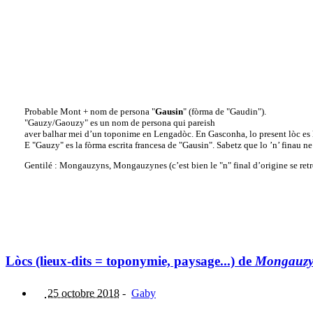
Probable Mont + nom de persona "
Gausin
" (fòrma de "Gaudin").
"Gauzy/Gaouzy" es un nom de persona qui pareish
aver balhar mei d’un toponime en Lengadòc. En Gasconha, lo present lòc es 
E "Gauzy" es la fòrma escrita francesa de "Gausin". Sabetz que lo ’n’ finau n
Gentilé : Mongauzyns, Mongauzynes (c’est bien le "n" final d’origine se retro
Lòcs (lieux-dits = toponymie, paysage...) de
Mongauz
25 octobre 2018
-
Gaby