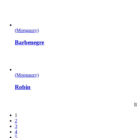
(Mongauzy)
Barbenegre
(Mongauzy)
Robin
Il
1
2
3
4
5