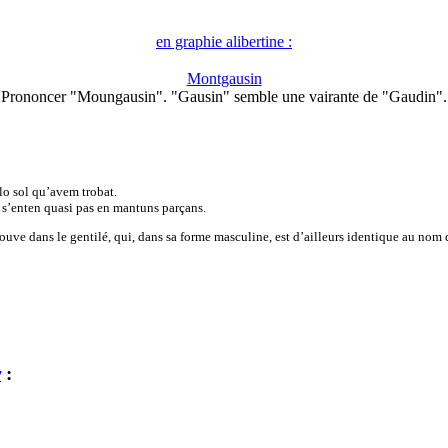
en graphie alibertine :
Montgausin
Prononcer "Moungausin". "Gausin" semble une vairante de "Gaudin".
lo sol qu’avem trobat.
e s’enten quasi pas en mantuns parçans.
uve dans le gentilé, qui, dans sa forme masculine, est d’ailleurs identique au nom 
y
: