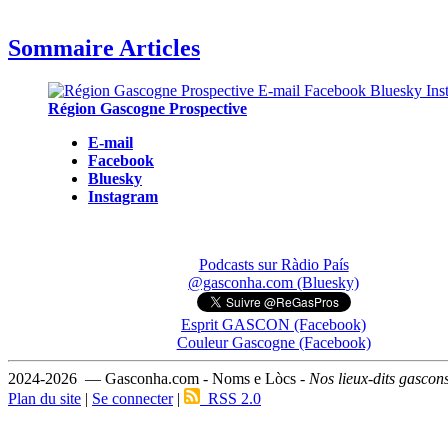
Sommaire Articles
Région Gascogne Prospective
E-mail
Facebook
Bluesky
Instagram
Podcasts sur Ràdio País
@gasconha.com (Bluesky)
Esprit GASCON (Facebook)
Couleur Gascogne (Facebook)
2024-2026 — Gasconha.com - Noms e Lòcs -
Nos lieux-dits gascon
Plan du site
|
Se connecter
|
RSS 2.0