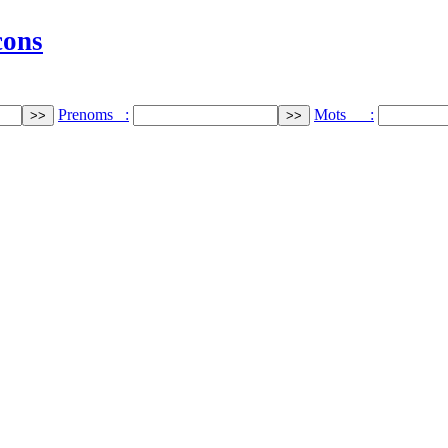
cons
Prenoms :
Mots :