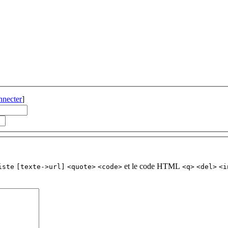
nnecter
]
et le code HTML
iste
[texte->url]
<quote>
<code>
<q>
<del>
<i