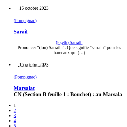
15 octobre 2023
(Pompignac)
Sarail
(lo,eth) Sarralh
Prononcer "(lou) Sarrailh". Que signifie "sarralh" pour les
hameaux qui (…)
15 octobre 2023
(Pompignac)
Marsalat
CN (Section B feuille 1 : Bouchet) : au Marsala
1
2
3
4
5