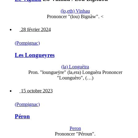
(lo,eth) Vinhau
Prononcer "(lou) Bignàw". <
28 février 2024
(Pompignac)
Les Longueyres
(la) Longuèira
Pron. "loungueÿre" (la,era) Longuèra Prononcer
"Lounguèro", (…)
15 octobre 2023
(Pompignac)
Péron
Peron
Prononcer "Péroun".