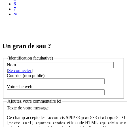
6
7
∞
Un gran de sau ?
(identification facultative)
Nom
[
Se connecter
]
Courriel (non publié)
Votre site web
Ajoutez votre commentaire ici
Texte de votre message
Ce champ accepte les raccourcis SPIP
{{gras}}
{italique}
-*l
et le code HTML
[texte->url]
<quote>
<code>
<q>
<del>
<in