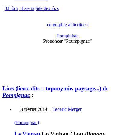
|
33 lòcs
- liste rapide des lòcs
en graphie alibertine :
Pompinhac
Prononcer "Poumpignac"
Lòcs (lieux-dits = toponymie, paysage...) de
Pompignac
:
3 février 2014
-
Tederic Merger
(Pompignac)
Le Vignau
Lo Vinhau
/
Lou Bignaou