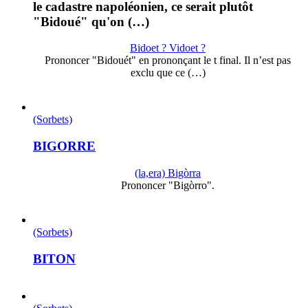
le cadastre napoléonien, ce serait plutôt
"Bidoué" qu'on (…)
Bidoet ? Vidoet ?
Prononcer "Bidouét" en prononçant le t final. Il n’est pas
exclu que ce (…)
(Sorbets)
BIGORRE
(la,era) Bigòrra
Prononcer "Bigòrro".
(Sorbets)
BITON