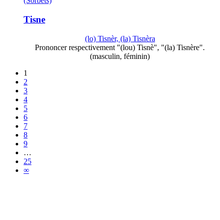
(Sorbets)
Tisne
(lo) Tisnèr, (la) Tisnèra
Prononcer respectivement "(lou) Tisnè", "(la) Tisnère".
(masculin, féminin)
1
2
3
4
5
6
7
8
9
…
25
∞