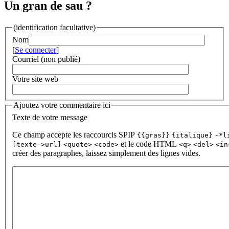
Un gran de sau ?
(identification facultative)
Nom
[
Se connecter
]
Courriel (non publié)
Votre site web
Ajoutez votre commentaire ici
Texte de votre message
Ce champ accepte les raccourcis SPIP
{{gras}}
{italique}
-*l
et le code HTML
[texte->url]
<quote>
<code>
<q>
<del>
<in
créer des paragraphes, laissez simplement des lignes vides.