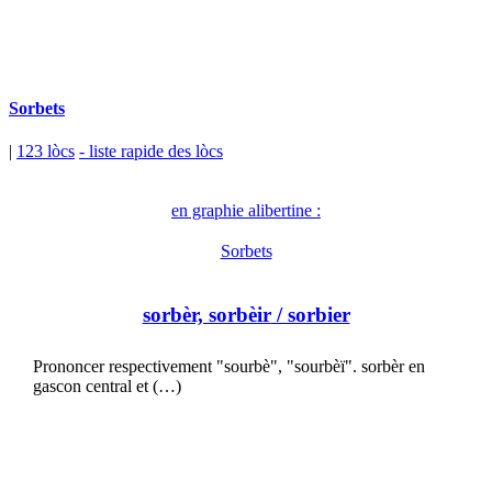
Sorbets
|
123 lòcs
- liste rapide des lòcs
en graphie alibertine :
Sorbets
sorbèr, sorbèir
/ sorbier
Prononcer respectivement "sourbè", "sourbèï". sorbèr en
gascon central et (…)