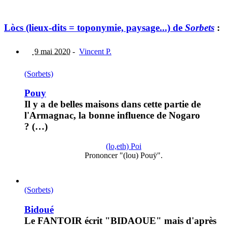
Lòcs (lieux-dits = toponymie, paysage...) de
Sorbets
:
9 mai 2020
-
Vincent P.
(Sorbets)
Pouy
Il y a de belles maisons dans cette partie de
l'Armagnac, la bonne influence de Nogaro
? (…)
(lo,eth) Poi
Prononcer "(lou) Pouÿ".
(Sorbets)
Bidoué
Le FANTOIR écrit "BIDAOUE" mais d'après