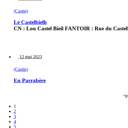
(Castin)
Le Castelbielh
CN : Lou Castel Bieil FANTOIR : Rue du Castel
12 mai 2023
(Castin)
En Parrabère
"P
1
2
3
4
5