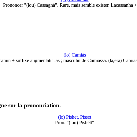
Prononcer "(lou) Cassagnà". Rare, mais semble exister. Lacassanha 
(lo) Camiàs
camin + suffixe augmentatif -as ; masculin de Camiassa. (la,era) Camia
gne sur la prononciation.
(lo) Pishet, Pisset
Pron. "(lou) Pishétt"