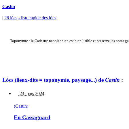
Castin
|
26 lòcs
- liste rapide des lòcs
Toponymie : le Cadastre napoléonien est bien lisible et préserve les noms ga
Lòcs (lieux-dits = toponymie, paysage...) de
Castin
:
23 mars 2024
(Castin)
En Cassagnard