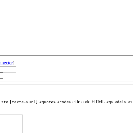
nnecter
]
et le code HTML
iste
[texte->url]
<quote>
<code>
<q>
<del>
<i