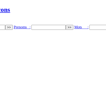
cons
Prenoms :
Mots :