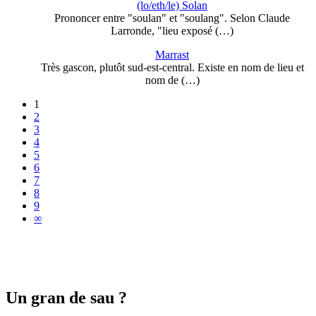
(lo/eth/le) Solan
Prononcer entre "soulan" et "soulang". Selon Claude
Larronde, "lieu exposé (…)
Marrast
Très gascon, plutôt sud-est-central. Existe en nom de lieu et
nom de (…)
1
2
3
4
5
6
7
8
9
∞
Un gran de sau ?