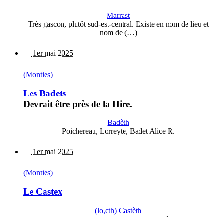
Marrast
Très gascon, plutôt sud-est-central. Existe en nom de lieu et
nom de (…)
1er mai 2025
(Monties)
Les Badets
Devrait être près de la Hire.
Badèth
Poichereau, Lorreyte, Badet Alice R.
1er mai 2025
(Monties)
Le Castex
(lo,eth) Castèth