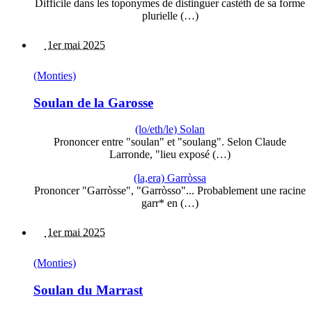
Difficile dans les toponymes de distinguer castèth de sa forme
plurielle (…)
1er mai 2025
(Monties)
Soulan de la Garosse
(lo/eth/le) Solan
Prononcer entre "soulan" et "soulang". Selon Claude
Larronde, "lieu exposé (…)
(la,era) Garròssa
Prononcer "Garròsse", "Garròsso"... Probablement une racine
garr* en (…)
1er mai 2025
(Monties)
Soulan du Marrast