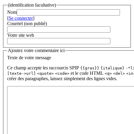
(identification facultative)
Nom
[
Se connecter
]
Courriel (non publié)
Votre site web
Ajoutez votre commentaire ici
Texte de votre message
Ce champ accepte les raccourcis SPIP
{{gras}}
{italique}
-*l
et le code HTML
[texte->url]
<quote>
<code>
<q>
<del>
<in
créer des paragraphes, laissez simplement des lignes vides.