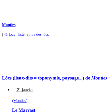
Monties
|
41 lòcs
- liste rapide des lòcs
Lòcs (lieux-dits = toponymie, paysage...) de
Monties
:
21 janvier
(Monties)
Le Marrast