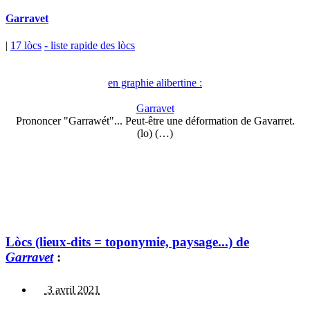
Garravet
|
17 lòcs
- liste rapide des lòcs
en graphie alibertine :
Garravet
Prononcer "Garrawét"... Peut-être une déformation de Gavarret.
(lo) (…)
Lòcs (lieux-dits = toponymie, paysage...) de
Garravet
:
3 avril 2021