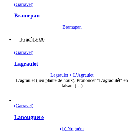
(Garravet)
Bramepan
Bramapan
16 août 2020
(Garravet)
Lagraulet
Lagraulet + L’Agraulet
L’agraulet (lieu planté de houx). Prononcer "L’agraoulét" en
faisant (…)
(Garravet)
Lanouguere
(la) Noguèra