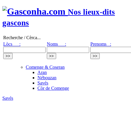
Nos lieux-dits
gascons
Recherche / Cèrca...
Lòcs :
Noms :
Prenoms :
Comenge & Coseran
Aran
Nébouzan
Savés
Còr de Comenge
Savés