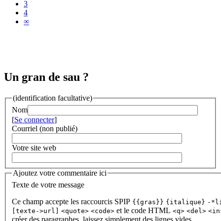
3
4
∞
Un gran de sau ?
(identification facultative)
Nom
[
Se connecter
]
Courriel (non publié)
Votre site web
Ajoutez votre commentaire ici
Texte de votre message
Ce champ accepte les raccourcis SPIP
{{gras}}
{italique}
-*l
et le code HTML
[texte->url]
<quote>
<code>
<q>
<del>
<in
créer des paragraphes, laissez simplement des lignes vides.