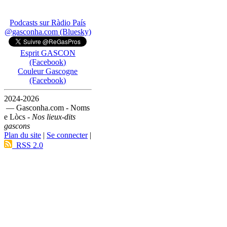
Podcasts sur Ràdio País
@gasconha.com (Bluesky)
Esprit GASCON
(Facebook)
Couleur Gascogne
(Facebook)
2024-2026
— Gasconha.com - Noms
e Lòcs -
Nos lieux-dits
gascons
Plan du site
|
Se connecter
|
RSS 2.0