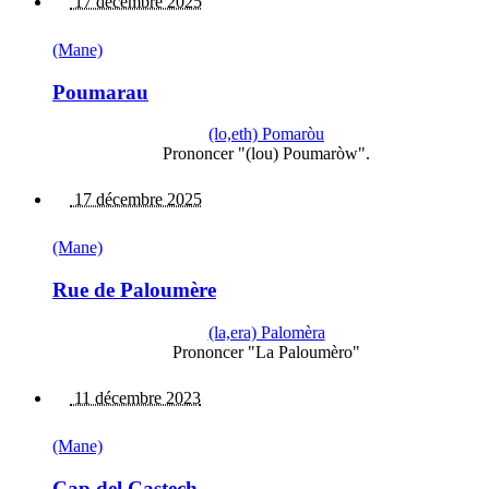
17 décembre 2025
(Mane)
Poumarau
(lo,eth) Pomaròu
Prononcer "(lou) Poumaròw".
17 décembre 2025
(Mane)
Rue de Paloumère
(la,era) Palomèra
Prononcer "La Paloumèro"
11 décembre 2023
(Mane)
Cap del Castech