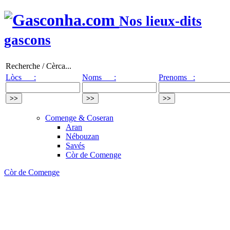
Nos lieux-dits
gascons
Recherche / Cèrca...
Lòcs :
Noms :
Prenoms :
Comenge & Coseran
Aran
Nébouzan
Savés
Còr de Comenge
Còr de Comenge