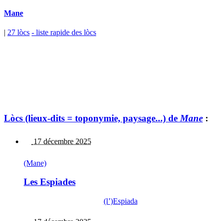
Mane
|
27 lòcs
- liste rapide des lòcs
Lòcs (lieux-dits = toponymie, paysage...) de
Mane
:
17 décembre 2025
(Mane)
Les Espiades
(l’)Espiada