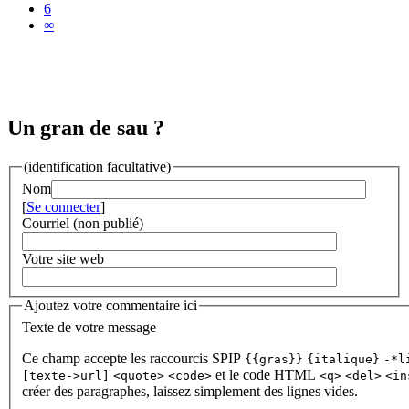
6
∞
Un gran de sau ?
(identification facultative)
Nom
[
Se connecter
]
Courriel (non publié)
Votre site web
Ajoutez votre commentaire ici
Texte de votre message
Ce champ accepte les raccourcis SPIP
{{gras}}
{italique}
-*l
et le code HTML
[texte->url]
<quote>
<code>
<q>
<del>
<in
créer des paragraphes, laissez simplement des lignes vides.