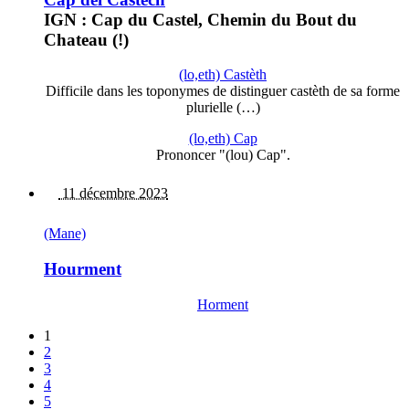
IGN : Cap du Castel, Chemin du Bout du
Chateau (!)
(lo,eth) Castèth
Difficile dans les toponymes de distinguer castèth de sa forme
plurielle (…)
(lo,eth) Cap
Prononcer "(lou) Cap".
11 décembre 2023
(Mane)
Hourment
Horment
1
2
3
4
5