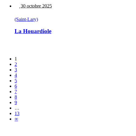
30 octobre 2025
(Saint-Lary)
La Houardiole
1
2
3
4
5
6
7
8
9
…
13
∞