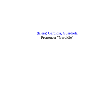
(la,era) Gardiòla, Guardiòla
Prononcer "Gardiòlo"