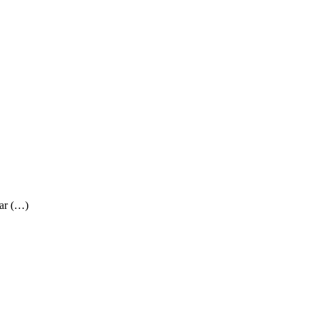
ar (…)