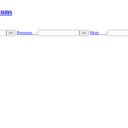
cons
Prenoms :
Mots :