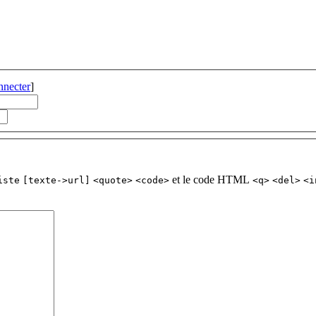
nnecter
]
et le code HTML
iste
[texte->url]
<quote>
<code>
<q>
<del>
<i