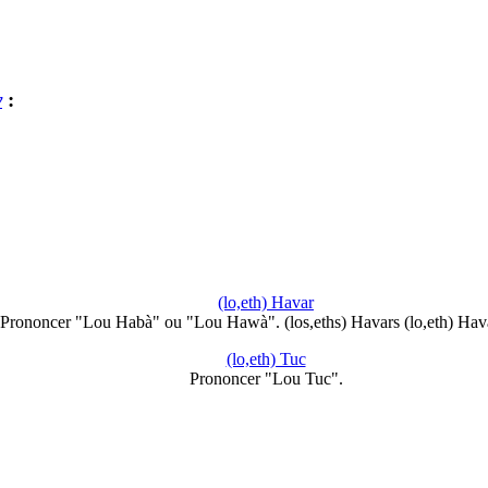
y
:
(lo,eth) Havar
Prononcer "Lou Habà" ou "Lou Hawà". (los,eths) Havars (lo,eth) Hav
(lo,eth) Tuc
Prononcer "Lou Tuc".