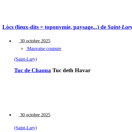
Lòcs (lieux-dits = toponymie, paysage...) de
Saint-Lar
30 octobre 2025
Mauvaise coupure
(Saint-Lary)
Tuc de Chaoua
Tuc deth Havar
30 octobre 2025
(Saint-Lary)