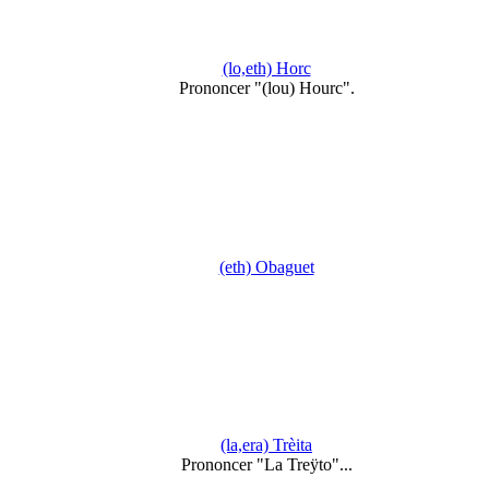
(lo,eth) Horc
Prononcer "(lou) Hourc".
(eth) Obaguet
(la,era) Trèita
Prononcer "La Treÿto"...