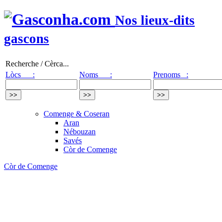
Nos lieux-dits
gascons
Recherche / Cèrca...
Lòcs :
Noms :
Prenoms :
Comenge & Coseran
Aran
Nébouzan
Savés
Còr de Comenge
Còr de Comenge