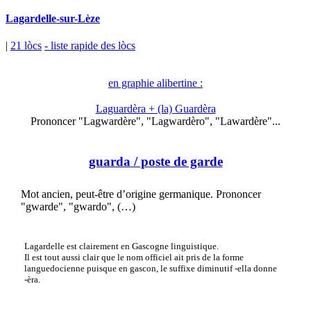
Lagardelle-sur-Lèze
|
21 lòcs
- liste rapide des lòcs
en graphie alibertine :
Laguardèra + (la) Guardèra
Prononcer "Lagwardère", "Lagwardèro", "Lawardère"...
guarda
/ poste de garde
Mot ancien, peut-être d’origine germanique. Prononcer
"gwarde", "gwardo", (…)
Lagardelle est clairement en Gascogne linguistique.
Il est tout aussi clair que le nom officiel ait pris de la forme
languedocienne puisque en gascon, le suffixe diminutif -ella donne
-èra.