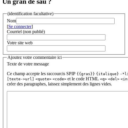
Un gran de sau ?
(identification facultative)
Nom
[
Se connecter
]
Courriel (non publié)
Votre site web
Ajoutez votre commentaire ici
Texte de votre message
Ce champ accepte les raccourcis SPIP
{{gras}}
{italique}
-*l
et le code HTML
[texte->url]
<quote>
<code>
<q>
<del>
<in
créer des paragraphes, laissez simplement des lignes vides.