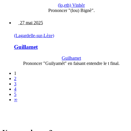
(lo,eth) Vinhèr
Prononcer "(lou) Bignè".
27 mai 2025
(Lagardelle-sur-Lèze)
Guillamet
Guilhamet
Prononcer "Guilyamét" en faisant entendre le t final.
1
2
3
4
5
∞