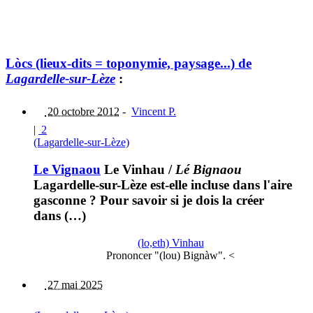
Lòcs (lieux-dits = toponymie, paysage...) de
Lagardelle-sur-Lèze
:
20 octobre 2012
-
Vincent P.
|
2
(Lagardelle-sur-Lèze)
Le Vignaou
Le Vinhau
/
Lé Bignaou
Lagardelle-sur-Lèze est-elle incluse dans l'aire
gasconne ? Pour savoir si je dois la créer
dans (…)
(lo,eth) Vinhau
Prononcer "(lou) Bignàw". <
27 mai 2025