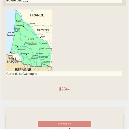
lecture des (…)
Carte de la Gascogne
1
2
3
4
∞
RUBRIQUES