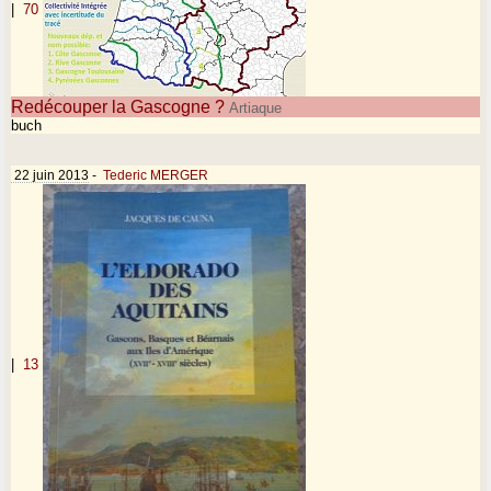
|
70
Redécouper la Gascogne ?
Artiaque
buch
22 juin 2013
-
Tederic MERGER
|
13