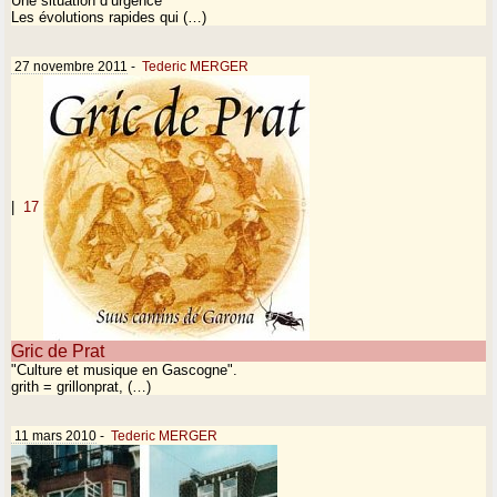
Une situation d’urgence
Les évolutions rapides qui (…)
27 novembre 2011
-
Tederic MERGER
|
17
Gric de Prat
"Culture et musique en Gascogne".
grith = grillonprat, (…)
11 mars 2010
-
Tederic MERGER