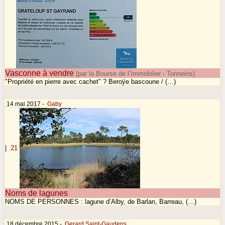
Vasconne à vendre
(par la Bourse de l’Immobilier - Tonneins)
"Propriété en pierre avec cachet" ? Beroÿe bascoune / (…)
14 mai 2017
-
Gaby
|
21
Noms de lagunes
NOMS DE PERSONNES : lagune d’Alby, de Barlan, Barreau, (…)
18 décembre 2015
-
Gerard Saint-Gaudens