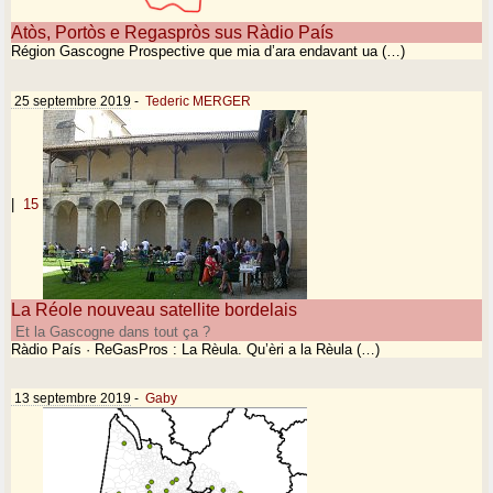
Atòs, Portòs e Regaspròs sus Ràdio País
Région Gascogne Prospective que mia d’ara endavant ua (…)
25 septembre 2019
-
Tederic MERGER
|
15
La Réole nouveau satellite bordelais
Et la Gascogne dans tout ça ?
Ràdio País · ReGasPros : La Rèula. Qu’èri a la Rèula (…)
13 septembre 2019
-
Gaby