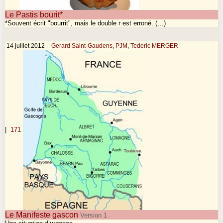
Le Pastis bourit*
*Souvent écrit "bourrit", mais le double r est erroné. (…)
14 juillet 2012
-
Gerard Saint-Gaudens
,
PJM
,
Tederic MERGER
|
171
Le Manifeste gascon
Version 1