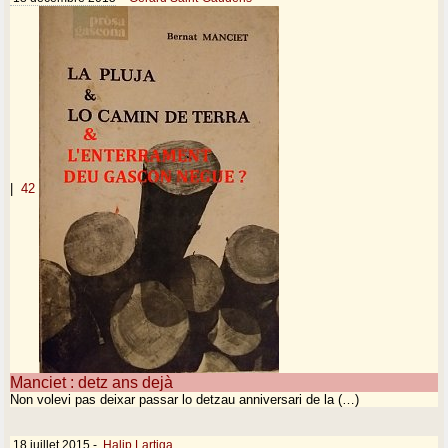
|
42
Manciet : detz ans dejà
Non volevi pas deixar passar lo detzau anniversari de la (…)
18 juillet 2015
-
Halip Lartiga