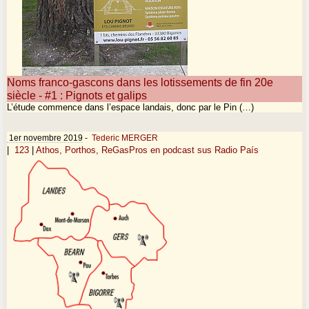
Noms franco-gascons dans les lotissements de fin 20e
siècle - #1 : Pignots et galips
L’étude commence dans l’espace landais, donc par le Pin (…)
1er novembre 2019
-
Tederic MERGER
|
123
|
Athos, Porthos, ReGasPros en podcast sus Radio País