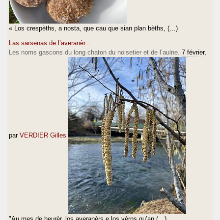
« Los crespèths, a nosta, que cau que sian plan bèths, (…)
Las sarsenas de l’averanèr...
Les noms gascons du long chaton du noisetier et de l’aulne.
7 février
,
par
VERDIER Gilles
"Au mes de heurèr, los averanèrs e los vèrns qu’an (…)