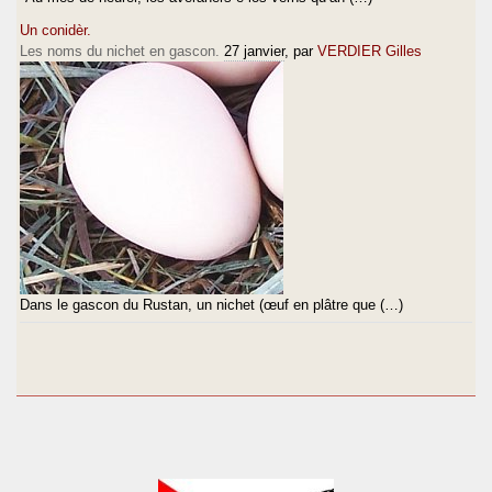
Un conidèr.
Les noms du nichet en gascon.
27 janvier
, par
VERDIER Gilles
Dans le gascon du Rustan, un nichet (œuf en plâtre que (…)