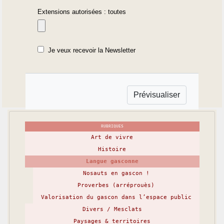
Extensions autorisées : toutes
Je veux recevoir la Newsletter
RUBRIQUES
Art de vivre
Histoire
Langue gasconne
Nosauts en gascon !
Proverbes (arréprouès)
Valorisation du gascon dans l’espace public
Divers / Mesclats
Paysages & territoires