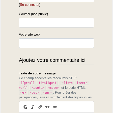
[
Se connecter
]
Courriel (non publié)
Votre site web
Ajoutez votre commentaire ici
Texte de votre message
Ce champ accepte les raccourcis SPIP
{{gras}}
{italique}
-*liste
[texte-
et le code HTML
>url]
<quote>
<code>
. Pour créer des
<q>
<del>
<ins>
paragraphes, laissez simplement des lignes vides.