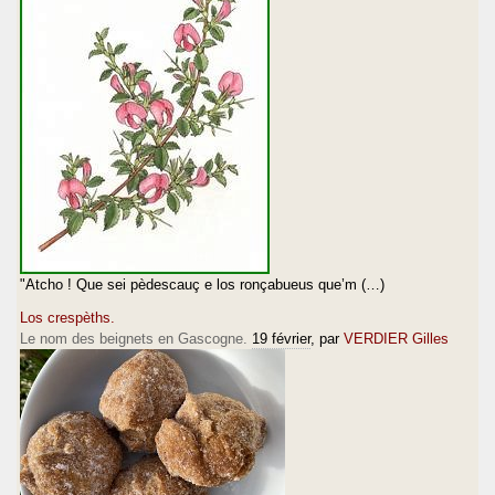
"Atcho ! Que sei pèdescauç e los ronçabueus que’m (…)
Los crespèths.
Le nom des beignets en Gascogne.
19 février
, par
VERDIER Gilles