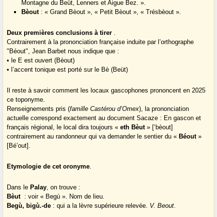
Montagne du Beüt, Lenners et Aigue Bez. ».
Bèout
: « Grand Bèout », « Petit Bèout », « Trésbèout ».
Deux premières conclusions à tirer
.
Contrairement à la prononciation française induite par l’orthographe
"Béout", Jean Barbet nous indique que :
• le E est ouvert (Bèout)
• l’accent tonique est porté sur le Bè (Beüt)
Il reste à savoir comment les locaux gascophones prononcent en 2025
ce toponyme.
Renseignements pris (
famille Castérou d’Omex
), la prononciation
actuelle correspond exactement au document Sacaze : En gascon et
français régional, le local dira toujours «
eth Bèut
» [‘bèout]
contrairement au randonneur qui va demander le sentier du «
Béout
»
[Bé’out].
Etymologie de cet oronyme
.
Dans le
Palay
, on trouve :
Bèut
: voir « Begù ». Nom de lieu.
Begù, bigù.-de
: qui a la lèvre supérieure relevée.
V. Beout
.