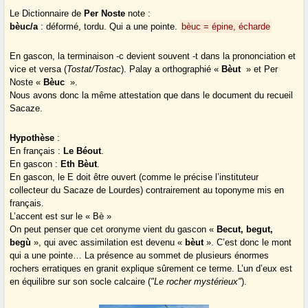
Le Dictionnaire de
Per Noste
note :
bèuc/a
: déformé, tordu. Qui a une pointe.
bèuc = épine, écharde
En gascon, la terminaison -c devient souvent -t dans la prononciation et
vice et versa (
Tostat/Tostac
). Palay a orthographié «
Bèut
» et Per
Noste «
Bèuc
».
Nous avons donc la même attestation que dans le document du recueil
Sacaze.
Hypothèse
:
En français :
Le Béout
.
En gascon :
Eth Bèut
.
En gascon, le E doit être ouvert (comme le précise l’instituteur
collecteur du Sacaze de Lourdes) contrairement au toponyme mis en
français.
L’accent est sur le « Bè »
On peut penser que cet oronyme vient du gascon «
Becut, begut,
begù
», qui avec assimilation est devenu «
bèut
». C’est donc le mont
qui a une pointe… La présence au sommet de plusieurs énormes
rochers erratiques en granit explique sûrement ce terme. L’un d’eux est
en équilibre sur son socle calcaire (
"Le rocher mystérieux"
).