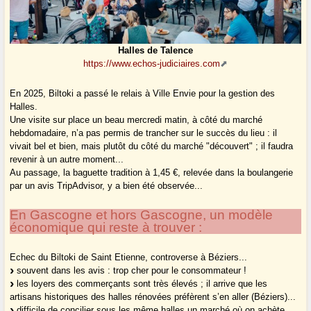
Halles de Talence
https://www.echos-judiciaires.com
En 2025, Biltoki a passé le relais à Ville Envie pour la gestion des
Halles.
Une visite sur place un beau mercredi matin, à côté du marché
hebdomadaire, n’a pas permis de trancher sur le succès du lieu : il
vivait bel et bien, mais plutôt du côté du marché "découvert" ; il faudra
revenir à un autre moment...
Au passage, la baguette tradition à 1,45 €, relevée dans la boulangerie
par un avis TripAdvisor, y a bien été observée...
En Gascogne et hors Gascogne, un modèle
économique qui reste à trouver :
Echec du Biltoki de Saint Etienne, controverse à Béziers...
souvent dans les avis : trop cher pour le consommateur !
les loyers des commerçants sont très élevés ; il arrive que les
artisans historiques des halles rénovées préfèrent s’en aller (Béziers)...
difficile de concilier sous les même halles un marché où on achète