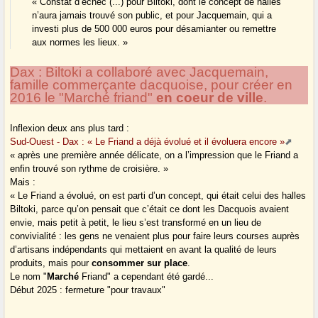
« Constat d’échec (...) pour Biltoki, dont le concept de halles
n’aura jamais trouvé son public, et pour Jacquemain, qui a
investi plus de 500 000 euros pour désamianter ou remettre
aux normes les lieux. »
Dax : Biltoki a collaboré avec Jacquemain,
famille commerçante dacquoise, pour créer en
2016 le "Marché friand"
en coeur de ville
.
Inflexion deux ans plus tard :
Sud-Ouest - Dax : « Le Friand a déjà évolué et il évoluera encore »
« après une première année délicate, on a l’impression que le Friand a
enfin trouvé son rythme de croisière. »
Mais :
« Le Friand a évolué, on est parti d’un concept, qui était celui des halles
Biltoki, parce qu’on pensait que c’était ce dont les Dacquois avaient
envie, mais petit à petit, le lieu s’est transformé en un lieu de
convivialité : les gens ne venaient plus pour faire leurs courses auprès
d’artisans indépendants qui mettaient en avant la qualité de leurs
produits, mais pour
consommer sur place
.
Le nom "
Marché
Friand" a cependant été gardé...
Début 2025 : fermeture "pour travaux"