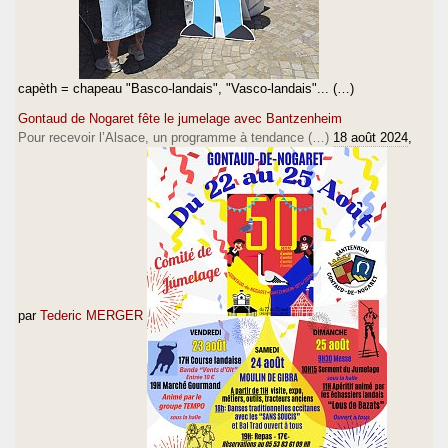
capèth = chapeau "Basco-landais", "Vasco-landais"... (…)
Gontaud de Nogaret fête le jumelage avec Bantzenheim
Pour recevoir l’Alsace, un programme à tendance (…)
18 août 2024
,
par
Tederic MERGER