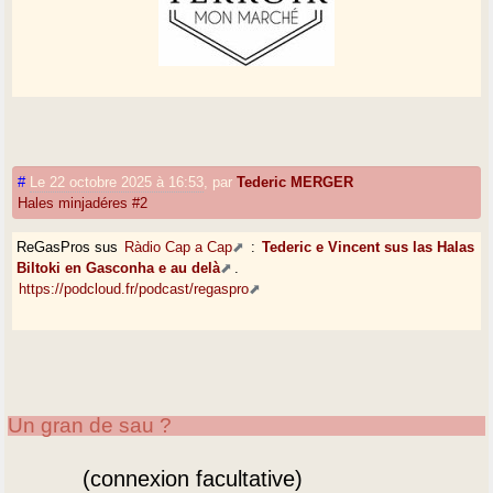
#
Le 22 octobre 2025 à 16:53
,
par
Tederic MERGER
Hales minjadéres #2
ReGasPros sus
Ràdio Cap a Cap
:
Tederic e Vincent sus las Halas
Biltoki en Gasconha e au delà
.
https://podcloud.fr/podcast/regaspro
Un gran de sau ?
(connexion facultative)