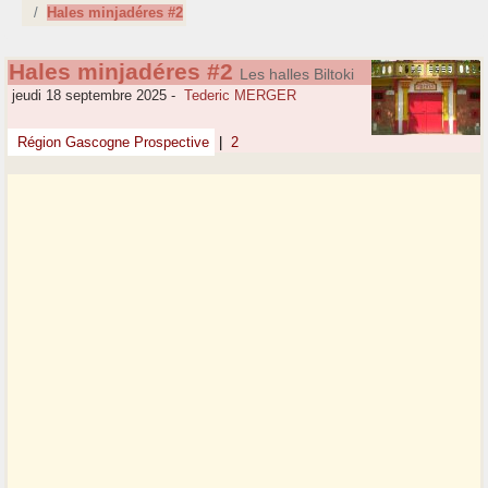
Hales minjadéres #2
Hales minjadéres #2
Les halles Biltoki
jeudi 18 septembre 2025
-
Tederic MERGER
Région Gascogne Prospective
|
2