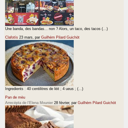
Une banda, des bandas... non ? Alors, un taco, des tacos (…)
Clafotís
23 mars
, par
Guilhèm Pilard Guichòt
Ingredients : 40 centilitres de lèit ; 4 ueus ; (…)
Pan de mèu
Arrecèpta de l’Elena Mounier
28 février
, par
Guilhèm Pilard Guichòt