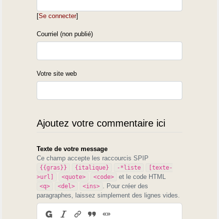
[
Se connecter
]
Courriel (non publié)
Votre site web
Ajoutez votre commentaire ici
Texte de votre message
Ce champ accepte les raccourcis SPIP
{{gras}}
{italique}
-*liste
[texte-
et le code HTML
>url]
<quote>
<code>
. Pour créer des
<q>
<del>
<ins>
paragraphes, laissez simplement des lignes vides.