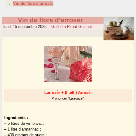
Vin de flors d’arrosèr
Vin de flors d’arrosèr
lundi 15 septembre 2025
-
Guilhèm Pilard Guichòt
Larrosèr + (l’,eth) Arrosèr
Prononcer "Larrouzè".
Ingredients :
– 5 litres de vin blanc ;
– 1 litre d’armanhac ;
– 400 gramas de sucre ;