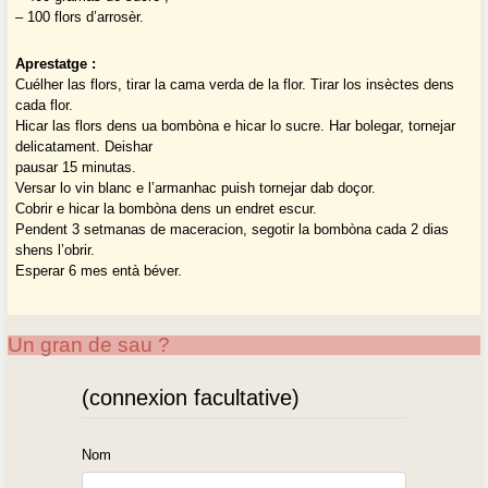
– 100 flors d’arrosèr.
Aprestatge :
Cuélher las flors, tirar la cama verda de la flor. Tirar los insèctes dens
cada flor.
Hicar las flors dens ua bombòna e hicar lo sucre. Har bolegar, tornejar
delicatament. Deishar
pausar 15 minutas.
Versar lo vin blanc e l’armanhac puish tornejar dab doçor.
Cobrir e hicar la bombòna dens un endret escur.
Pendent 3 setmanas de maceracion, segotir la bombòna cada 2 dias
shens l’obrir.
Esperar 6 mes entà béver.
Un gran de sau ?
(connexion facultative)
Nom