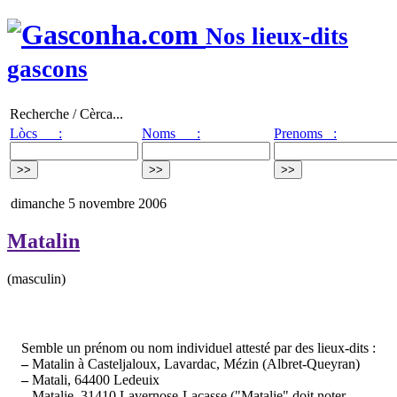
Nos lieux-dits
gascons
Recherche / Cèrca...
Lòcs :
Noms :
Prenoms :
dimanche 5 novembre 2006
Matalin
(masculin)
Semble un prénom ou nom individuel attesté par des lieux-dits :
–
Matalin à Casteljaloux, Lavardac, Mézin (Albret-Queyran)
–
Matali, 64400 Ledeuix
–
Matalie, 31410 Lavernose-Lacasse ("Matalie" doit noter