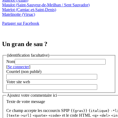
Matelot
(Aillas)
Matalot
(Saint-Sauveur-de-Meilhan / Sent Sauvador)
Matelot
(Camiac-et-Saint-Denis)
Matelinotte
(Virsac)
Partager sur Facebook
Un gran de sau ?
(identification facultative)
Nom
[
Se connecter
]
Courriel (non publié)
Votre site web
Ajoutez votre commentaire ici
Texte de votre message
Ce champ accepte les raccourcis SPIP
{{gras}}
{italique}
-*l
et le code HTML
[texte->url]
<quote>
<code>
<q>
<del>
<in