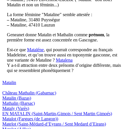
Matalin et non un féminin...)
La forme féminine "Mataline" semble attestée :
–
Mataline, 31480 Puysségur
–
Mataline, 47410 Lauzun
Geneanet donne Matalin et Mathalin comme
prénom
, la
première forme est assez concentrée en Gascogne.
Est-ce que
Mataléne
, qui pourrait correspondre au français
Madeleine, et qu’on trouve aussi en toponymie gasconne, est
une variante de Mataline ?
Matalena
Y a-t-il attraction entre deux prénoms d’origine différente, mais
qui se ressemblent phonétiquement ?
Matalin
Château Mathalin
(Gabarnac)
Matalin
(Bazas)
Mathalin
(Barsac)
Mataly
(Varès)
EN MATALIN
(Saint-Martin-Gimois / Sent Martin Gimoés)
Matalot
(Fargues (de Langon))
Matelot
(Saint-Médard-d’Eyrans / Sent Medard d’Eirans)