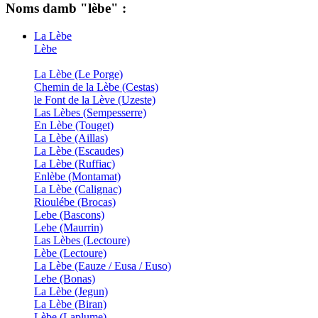
Noms damb "lèbe" :
La Lèbe
Lèbe
La Lèbe (Le Porge)
Chemin de la Lèbe (Cestas)
le Font de la Lève (Uzeste)
Las Lèbes (Sempesserre)
En Lèbe (Touget)
La Lèbe (Aillas)
La Lèbe (Escaudes)
La Lèbe (Ruffiac)
Enlèbe (Montamat)
La Lèbe (Calignac)
Rioulébe (Brocas)
Lebe (Bascons)
Lebe (Maurrin)
Las Lèbes (Lectoure)
Lèbe (Lectoure)
La Lèbe (Eauze / Eusa / Euso)
Lebe (Bonas)
La Lèbe (Jegun)
La Lèbe (Biran)
Lèbe (Laplume)