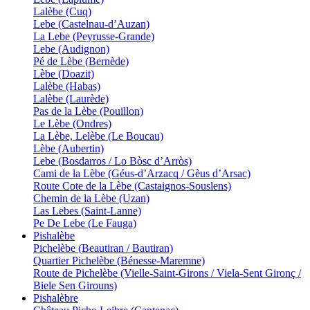
Lalèbe (Cuq)
Lebe (Castelnau-d’Auzan)
La Lebe (Peyrusse-Grande)
Lebe (Audignon)
Pé de Lèbe (Bernède)
Lèbe (Doazit)
Lalèbe (Habas)
Lalèbe (Laurède)
Pas de la Lèbe (Pouillon)
Le Lèbe (Ondres)
La Lèbe, Lelèbe (Le Boucau)
Lèbe (Aubertin)
Lebe (Bosdarros / Lo Bòsc d’Arròs)
Cami de la Lèbe (Géus-d’Arzacq / Gèus d’Arsac)
Route Cote de la Lèbe (Castaignos-Souslens)
Chemin de la Lèbe (Uzan)
Las Lebes (Saint-Lanne)
Pe De Lebe (Le Fauga)
Pishalèbe
Pichelèbe (Beautiran / Bautiran)
Quartier Pichelèbe (Bénesse-Maremne)
Route de Pichelèbe (Vielle-Saint-Girons / Viela-Sent Gironç /
Biele Sen Girouns)
Pishalèbre