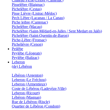
Château Piche-Leibre (Cantenac)
Pisselèbre (Blaignac)
Pichelèbre (Cestas)
Pisse Lièvre (Listrac-Médoc)
Pech Lèbre (Lacanau / La Canau)
Piche leibre (Cantenac)
Pichelèbre (Macau)
Pichelèbre (Saint-Médard-en-Jalles / Sent Medart en Jalés)
Pichelèbre (Saint-Quentin-de-Baron)
Piche-Lèbre (Fronsac)
Pichelièvre (Cenon)
Peilèbe
Peylèbe (Léogeats)
Peylèbe (Balizac)
Leberon
(de) Lébéron
Lébéron (Argenton)
Leberon (Le Fréchou)
Leberon (Armentieux)
Coste de Lébérou (Ladevèze-Ville)
Leberon (Ricourt)
Lébéron (Magnan)
Rue de Lébéron (Riscle)
Quartier de Lébéron (Condom)