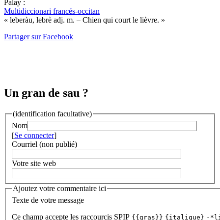
Palay :
Multidiccionari francés-occitan
« leberàu, lebrè adj. m. – Chien qui court le lièvre. »
Partager sur Facebook
Un gran de sau ?
(identification facultative)
Nom
[
Se connecter
]
Courriel (non publié)
Votre site web
Ajoutez votre commentaire ici
Texte de votre message
Ce champ accepte les raccourcis SPIP
{{gras}}
{italique}
-*l