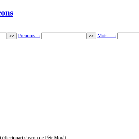
cons
Prenoms :
Mots :
ri (diccionari gascon de Pèir Morà)