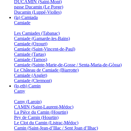
DUCAMIN (Saint-Mont)
passe Ducamin (Le Porge)
Ducamin (Luppé-Violles)
(la) Camiada
Camiade
Les Camiades (Tabanac)
Camiade (Gamarde-les-Bains)
Camiade (Ozourt)
Camiade (Saint-Vincent-de-Paul)
Camiade (Tartas)
Camiade (Tarnos)
Camiade (Sainte-Marie-de-Gosse / Senta-Maria-de-Gòssa)
Le Château de Camiade (Biarrotte)
Camiade (Anglet)
Camiade (Clermont)
(lo,eth) Camin
Camy
Camy (Laroin)
CAMIN (Saint-Laurent-Médoc)
La Pièce du Camin (Hourtin)
Pey de Camin (Hourtin)
Le Clot du Camin (Listrac-Médoc)
Camin (Saint-Jean-d’Illac / Sent Joan d’Ilhac)