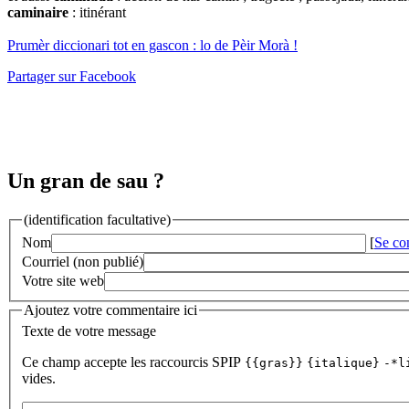
caminaire
: itinérant
Prumèr diccionari tot en gascon : lo de Pèir Morà !
Partager sur Facebook
Un gran de sau ?
(identification facultative)
Nom
[
Se co
Courriel (non publié)
Votre site web
Ajoutez votre commentaire ici
Texte de votre message
Ce champ accepte les raccourcis SPIP
{{gras}}
{italique}
-*l
vides.