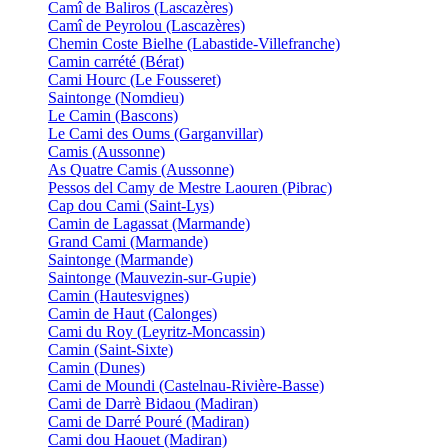
Camî de Baliros (Lascazères)
Camî de Peyrolou (Lascazères)
Chemin Coste Bielhe (Labastide-Villefranche)
Camin carrété (Bérat)
Cami Hourc (Le Fousseret)
Saintonge (Nomdieu)
Le Camin (Bascons)
Le Cami des Oums (Garganvillar)
Camis (Aussonne)
As Quatre Camis (Aussonne)
Pessos del Camy de Mestre Laouren (Pibrac)
Cap dou Cami (Saint-Lys)
Camin de Lagassat (Marmande)
Grand Cami (Marmande)
Saintonge (Marmande)
Saintonge (Mauvezin-sur-Gupie)
Camin (Hautesvignes)
Camin de Haut (Calonges)
Cami du Roy (Leyritz-Moncassin)
Camin (Saint-Sixte)
Camin (Dunes)
Cami de Moundi (Castelnau-Rivière-Basse)
Cami de Darrè Bidaou (Madiran)
Cami de Darré Pouré (Madiran)
Cami dou Haouet (Madiran)