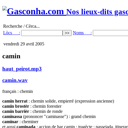
Nos lieux-dits gas
Recherche / Cèrca...
Lòcs :
Noms :
vendredi 29 avril 2005
camin
haut_peirot.mp3
camin.wav
français : chemin
camin herrat
: chemin solide, empierré (expression ancienne)
camin brostèr
: chemin forestier
camin barrièr
: chemin de ronde
caminassa
(prononcer "caminasse") : grand chemin
caminar
: cheminer
et aussi
caminada
: accion de har camin ; tragècte ; passejada, itinera