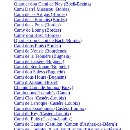
Quartier dou Cami de Nay (Boeil-Bezing)
Cami Darrè Mirassou (Bordes)
Cami de las Artigas (Bordes)
Cami deus Barthots (Bordes)
Cami deus Prats (Bordes)
Camy de Loung (Bordes)
Camy dou Bosc (Bordes)
Quartier dou Cami de Bach (Bordes)
Cami dous Prats (Bordes)
Cami de Nouste (Bourdettes)
Cami de la Teoulère (Bugnein)
Cami de Lassère (Bugnein)
Cami de Sen Jouan (Bugnein)
Cami dou Saleys (Bugnein)
Cami dous Hours (Bugnein)
Cami d’Aussau (Buziet)
Chemin Cami de Junqua (Buzy)
Camin dous Pascrabés (Came)
Cami Clos (Castéra-Loubix)
Cami de Larroque (Castéra-Loubix)
Cami des Espaloques (Castéra-Loubix)
Cami du Rey (Castéra-Loubix)
Cami du Puits (Castéra-Loubix)
Cami de Causes (Castillon (Canton d’Arthez-de-Béarn))
Cami de Coutolou (Castillon (Canton d’Arthez-de-Béarn))