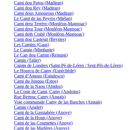
Cami dou Pajou (Madiran)
Cami dou Rey (Madiran)
Cami dous Amourous (Madiran)
Le Cami de las Peyros (Miélan)
Cami dera Terrèro (Monléon-Magnoac)
Cami dera Tour (Monléon-Magnoac)
Cami deth Crabè (Monléon-Magnoac)
Cami dou Casteigt (Beyries)
Les Camins (Gaas)
Le Camin (Mimbaste)
Le Cap dou Camin (Renung)
Camin (Taller)
Camin de Londres (Saint-Pé-de-Léren / Sent-Pèr-de-Lèren)
Le Hourcq de Camy (Espéchède)
Cami d’Amous (Estialescq)
Cami du Junqua (Estos)
Cami de la Naou (Abidos)
La Coste de Cami, Camy (Andoins)
Rue Bertruc Camy (Angaïs)
Voie communale Camy de las Basches (Angaïs)
Camin (Anglet)
Cami de la Gassiabère (Anoye)
Cami de la Houn (Anoye)
Cami de las Coumettes (Anoye)
Cami de las Marlères (Anoye)