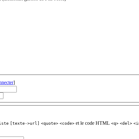
nnecter
]
et le code HTML
iste
[texte->url]
<quote>
<code>
<q>
<del>
<i