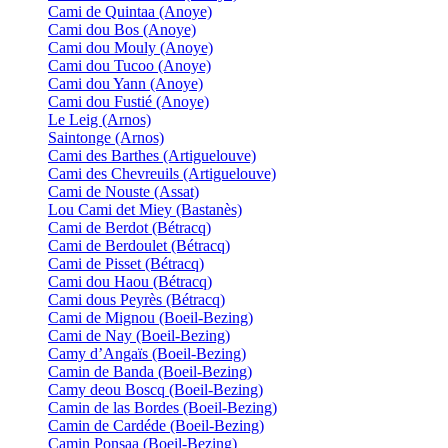
Cami de Quintaa (Anoye)
Cami dou Bos (Anoye)
Cami dou Mouly (Anoye)
Cami dou Tucoo (Anoye)
Cami dou Yann (Anoye)
Cami dou Fustié (Anoye)
Le Leig (Arnos)
Saintonge (Arnos)
Cami des Barthes (Artiguelouve)
Cami des Chevreuils (Artiguelouve)
Cami de Nouste (Assat)
Lou Cami det Miey (Bastanès)
Cami de Berdot (Bétracq)
Cami de Berdoulet (Bétracq)
Cami de Pisset (Bétracq)
Cami dou Haou (Bétracq)
Cami dous Peyrès (Bétracq)
Cami de Mignou (Boeil-Bezing)
Cami de Nay (Boeil-Bezing)
Camy d’Angaïs (Boeil-Bezing)
Camin de Banda (Boeil-Bezing)
Camy deou Boscq (Boeil-Bezing)
Camin de las Bordes (Boeil-Bezing)
Camin de Cardéde (Boeil-Bezing)
Camin Ponsaa (Boeil-Bezing)