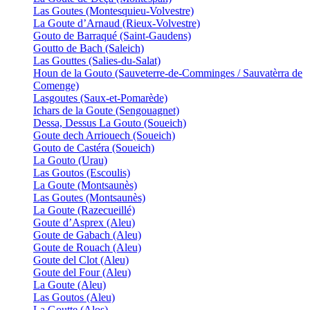
Las Goutes (Montesquieu-Volvestre)
La Goute d’Arnaud (Rieux-Volvestre)
Gouto de Barraqué (Saint-Gaudens)
Goutto de Bach (Saleich)
Las Gouttes (Salies-du-Salat)
Houn de la Gouto (Sauveterre-de-Comminges / Sauvatèrra de
Comenge)
Lasgoutes (Saux-et-Pomarède)
Ichars de la Goute (Sengouagnet)
Dessa, Dessus La Gouto (Soueich)
Goute dech Arriouech (Soueich)
Gouto de Castéra (Soueich)
La Gouto (Urau)
Las Goutos (Escoulis)
La Goute (Montsaunès)
Las Goutes (Montsaunès)
La Goute (Razecueillé)
Goute d’Asprex (Aleu)
Goute de Gabach (Aleu)
Goute de Rouach (Aleu)
Goute del Clot (Aleu)
Goute del Four (Aleu)
La Goute (Aleu)
Las Goutos (Aleu)
La Goutte (Alos)