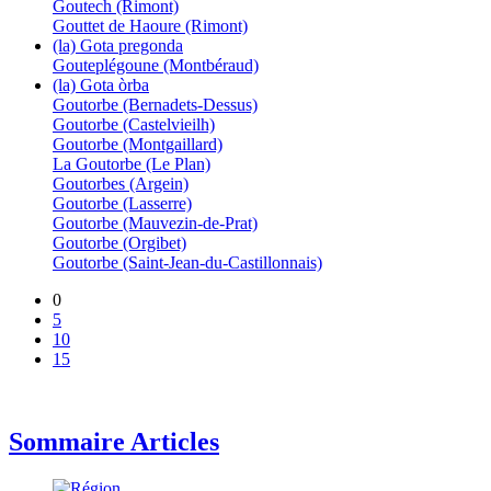
Goutech (Rimont)
Gouttet de Haoure (Rimont)
(la) Gota pregonda
Gouteplégoune (Montbéraud)
(la) Gota òrba
Goutorbe (Bernadets-Dessus)
Goutorbe (Castelvieilh)
Goutorbe (Montgaillard)
La Goutorbe (Le Plan)
Goutorbes (Argein)
Goutorbe (Lasserre)
Goutorbe (Mauvezin-de-Prat)
Goutorbe (Orgibet)
Goutorbe (Saint-Jean-du-Castillonnais)
0
5
10
15
Sommaire Articles