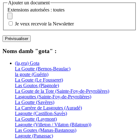
Ajouter un document
Extensions autorisées : toutes
Je veux recevoir la Newsletter
Noms damb "gota" :
(la,era) Gota
La Goutte (Bernos-Beaulac)
la goute (Guérin)
La Goute (Le Fousseret)
Las Goutos (Plagnole)
La Goute de la Tote (Sainte-Foy-de-Peyrolières)
Lasgouttes (Sainte-Foy-de-Peyrolières)
La Goutte (Savères)
La Carrère de Lasgoutes (Auradé)
Lagoutte (Castillon-Savès)
La Goutte (Laymont)
Lagoutte (Villeton / Vilaton (Bilatoun))
Las Goutes (Manas-Bastanous)
Lagoute (Panassac)