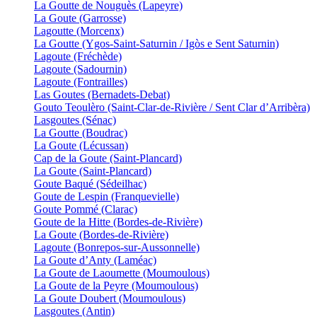
La Goutte de Nouguès (Lapeyre)
La Goute (Garrosse)
Lagoutte (Morcenx)
La Goutte (Ygos-Saint-Saturnin / Igòs e Sent Saturnin)
Lagoute (Fréchède)
Lagoute (Sadournin)
Lagoute (Fontrailles)
Las Goutes (Bernadets-Debat)
Gouto Teoulèro (Saint-Clar-de-Rivière / Sent Clar d’Arribèra)
Lasgoutes (Sénac)
La Goutte (Boudrac)
La Goute (Lécussan)
Cap de la Goute (Saint-Plancard)
La Goute (Saint-Plancard)
Goute Baqué (Sédeilhac)
Goute de Lespin (Franquevielle)
Goute Pommé (Clarac)
Goute de la Hitte (Bordes-de-Rivière)
La Goute (Bordes-de-Rivière)
Lagoute (Bonrepos-sur-Aussonnelle)
La Goute d’Anty (Laméac)
La Goute de Laoumette (Moumoulous)
La Goute de la Peyre (Moumoulous)
La Goute Doubert (Moumoulous)
Lasgoutes (Antin)