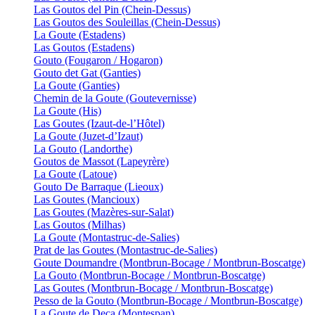
Las Goutos del Pin (Chein-Dessus)
Las Goutos des Souleillas (Chein-Dessus)
La Goute (Estadens)
Las Goutos (Estadens)
Gouto (Fougaron / Hogaron)
Gouto det Gat (Ganties)
La Goute (Ganties)
Chemin de la Goute (Goutevernisse)
La Goute (His)
Las Goutes (Izaut-de-l’Hôtel)
La Goute (Juzet-d’Izaut)
La Gouto (Landorthe)
Goutos de Massot (Lapeyrère)
La Goute (Latoue)
Gouto De Barraque (Lieoux)
Las Goutes (Mancioux)
Las Goutes (Mazères-sur-Salat)
Las Goutos (Milhas)
La Goute (Montastruc-de-Salies)
Prat de las Goutes (Montastruc-de-Salies)
Goute Doumandre (Montbrun-Bocage / Montbrun-Boscatge)
La Gouto (Montbrun-Bocage / Montbrun-Boscatge)
Las Goutes (Montbrun-Bocage / Montbrun-Boscatge)
Pesso de la Gouto (Montbrun-Bocage / Montbrun-Boscatge)
La Goute de Deça (Montespan)