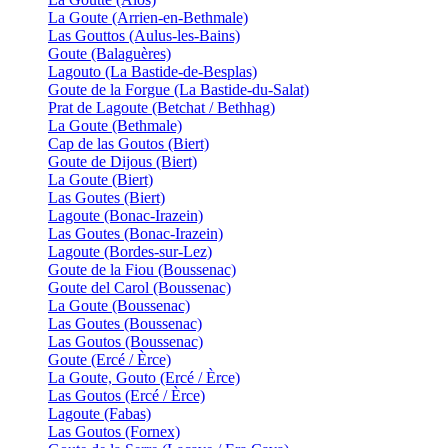
La Goute (Arrien-en-Bethmale)
Las Gouttos (Aulus-les-Bains)
Goute (Balaguères)
Lagouto (La Bastide-de-Besplas)
Goute de la Forgue (La Bastide-du-Salat)
Prat de Lagoute (Betchat / Bethhag)
La Goute (Bethmale)
Cap de las Goutos (Biert)
Goute de Dijous (Biert)
La Goute (Biert)
Las Goutes (Biert)
Lagoute (Bonac-Irazein)
Las Goutes (Bonac-Irazein)
Lagoute (Bordes-sur-Lez)
Goute de la Fiou (Boussenac)
Goute del Carol (Boussenac)
La Goute (Boussenac)
Las Goutes (Boussenac)
Las Goutos (Boussenac)
Goute (Ercé / Èrce)
La Goute, Gouto (Ercé / Èrce)
Las Goutos (Ercé / Èrce)
Lagoute (Fabas)
Las Goutos (Fornex)