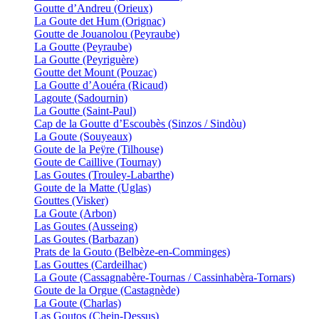
Goutte d’Andreu (Orieux)
La Goute det Hum (Orignac)
Goutte de Jouanolou (Peyraube)
La Goutte (Peyraube)
La Goutte (Peyriguère)
Goutte det Mount (Pouzac)
La Goutte d’Aouéra (Ricaud)
Lagoute (Sadournin)
La Goutte (Saint-Paul)
Cap de la Goutte d’Escoubès (Sinzos / Sindòu)
La Goute (Souyeaux)
Goute de la Peÿre (Tilhouse)
Goute de Caillive (Tournay)
Las Goutes (Trouley-Labarthe)
Goute de la Matte (Uglas)
Gouttes (Visker)
La Goute (Arbon)
Las Goutes (Ausseing)
Las Goutes (Barbazan)
Prats de la Gouto (Belbèze-en-Comminges)
Las Gouttes (Cardeilhac)
La Goute (Cassagnabère-Tournas / Cassinhabèra-Tornars)
Goute de la Orgue (Castagnède)
La Goute (Charlas)
Las Goutos (Chein-Dessus)