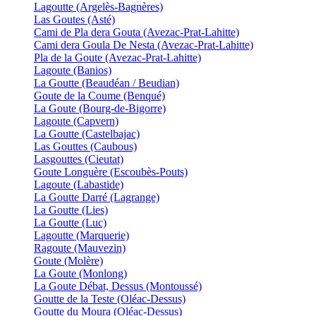
Lagoutte (Argelès-Bagnères)
Las Goutes (Asté)
Cami de Pla dera Gouta (Avezac-Prat-Lahitte)
Cami dera Goula De Nesta (Avezac-Prat-Lahitte)
Pla de la Goute (Avezac-Prat-Lahitte)
Lagoute (Banios)
La Goutte (Beaudéan / Beudian)
Goute de la Coume (Benqué)
La Goute (Bourg-de-Bigorre)
Lagoute (Capvern)
La Goutte (Castelbajac)
Las Gouttes (Caubous)
Lasgouttes (Cieutat)
Goute Longuère (Escoubès-Pouts)
Lagoute (Labastide)
La Goutte Darré (Lagrange)
La Goutte (Lies)
La Goutte (Luc)
Lagoutte (Marquerie)
Ragoute (Mauvezin)
Goute (Molère)
La Goute (Monlong)
La Goute Débat, Dessus (Montoussé)
Goutte de la Teste (Oléac-Dessus)
Goutte du Moura (Oléac-Dessus)