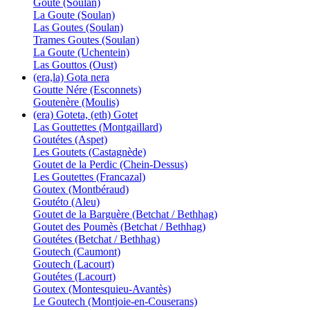
Goute (Soulan)
La Goute (Soulan)
Las Goutes (Soulan)
Trames Goutes (Soulan)
La Goute (Uchentein)
Las Gouttos (Oust)
(era,la) Gota nera
Goutte Nére (Esconnets)
Goutenère (Moulis)
(era) Goteta, (eth) Gotet
Las Gouttettes (Montgaillard)
Goutétes (Aspet)
Les Goutets (Castagnède)
Goutet de la Perdic (Chein-Dessus)
Les Goutettes (Francazal)
Goutex (Montbéraud)
Goutéto (Aleu)
Goutet de la Barguère (Betchat / Bethhag)
Goutet des Poumès (Betchat / Bethhag)
Goutétes (Betchat / Bethhag)
Goutech (Caumont)
Goutech (Lacourt)
Goutétes (Lacourt)
Goutex (Montesquieu-Avantès)
Le Goutech (Montjoie-en-Couserans)