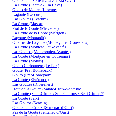
Goute de la Serre (Lacave / Era Cava)
La Goute (Lacave / Era Cava)
Gouto de Mouret (Lescure)
Lagoute (Lescure)
Las Goutes (Lescure)
La Gouto (Massat)
Prat de la Goute (Mercenac)
La Goute de la Borde (Mérigon)
Lagoute (Montardit)
Quartier de Lagoute (Montégut-en-Couserans)
La Goute (Montesquieu-Avantès)
Las Goutos (Montesquieu-Avantès)
La Goute (Montjoie-en-Couserans)
La Goute (Moulis)
Gouto Carbounèro (Le Port)
Goute (Prat-Bonrepaux)
Gouto (Prat-Bonrepaux)
La Goute (Rivèrenert)
Las Gouttes (Rivèrenert)
Bout de la Goutte (Sainte-Croix-Volvestre)
La Goutte (Saint-Girons / Sent Guirons ? Sent Gironç ?)
La Goute (Seix)
Las Goutos (Sentein)
Goute de la Croux (Sentenac-d’Oust)
Pas de la Goute (Sentenac-d’Oust)