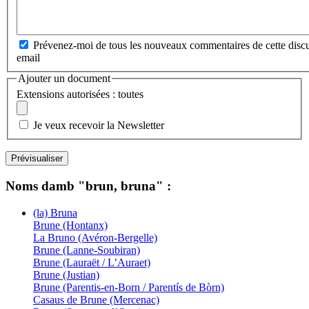
Prévenez-moi de tous les nouveaux commentaires de cette discu
email
Ajouter un document
Extensions autorisées : toutes
Je veux recevoir la Newsletter
Noms damb "brun, bruna" :
(la) Bruna
Brune (Hontanx)
La Bruno (Avéron-Bergelle)
Brune (Lanne-Soubiran)
Brune (Lauraët / L’Auraet)
Brune (Justian)
Brune (Parentis-en-Born / Parentís de Bòrn)
Casaus de Brune (Mercenac)