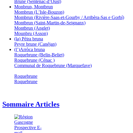
Brune (Sentenac-d’Oust)
Monbrun, Montbrun
Mombrun (L’Isle-Bouzon)
Mombrun (Rivière-Saas-et-Gourby / Arribèra-Sas e Gorbí)
Montbrun (Saint-Martin-de-Seignanx)
Montbrun (Anglet)
Mounbru (Asson)
(la) Pèira bruna
Peyre brune (Canéjan)
(l’)Arròca bruna
Roquebrune (Belin-Beliet)
Roquebrune (Cénac )
Communal de Roquebrune (Marquefave)
Roquebrune
Roquebrune
Sommaire Articles