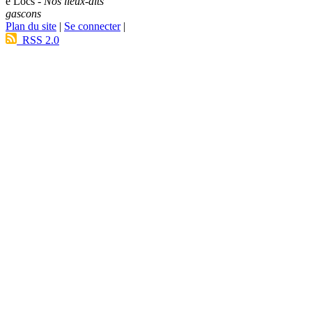
e Lòcs -
Nos lieux-dits
gascons
Plan du site
|
Se connecter
|
RSS 2.0