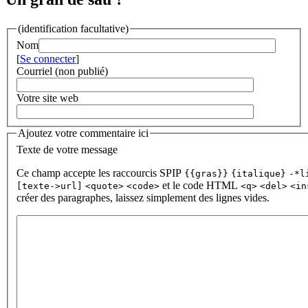
(identification facultative)
Nom
[
Se connecter
]
Courriel (non publié)
Votre site web
Ajoutez votre commentaire ici
Texte de votre message
Ce champ accepte les raccourcis SPIP
{{gras}}
{italique}
-*l
et le code HTML
[texte->url]
<quote>
<code>
<q>
<del>
<in
créer des paragraphes, laissez simplement des lignes vides.