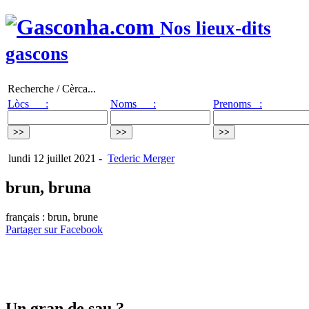
Nos lieux-dits
gascons
Recherche / Cèrca...
Lòcs :
Noms :
Prenoms :
lundi 12 juillet 2021
-
Tederic Merger
brun, bruna
français : brun, brune
Partager sur Facebook
Un gran de sau ?