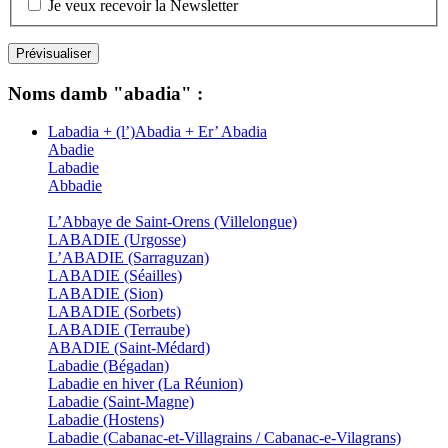
Je veux recevoir la Newsletter
Noms damb "abadia" :
Labadia + (l’)Abadia + Er’ Abadia
Abadie
Labadie
Abbadie
L’Abbaye de Saint-Orens (Villelongue)
LABADIE (Urgosse)
L’ABADIE (Sarraguzan)
LABADIE (Séailles)
LABADIE (Sion)
LABADIE (Sorbets)
LABADIE (Terraube)
ABADIE (Saint-Médard)
Labadie (Bégadan)
Labadie en hiver (La Réunion)
Labadie (Saint-Magne)
Labadie (Hostens)
Labadie (Cabanac-et-Villagrains / Cabanac-e-Vilagrans)