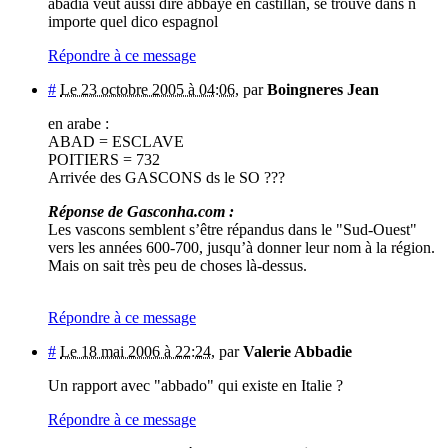
abadia veut aussi dire abbaye en castillan, se trouve dans n
importe quel dico espagnol
Répondre à ce message
#
Le 23 octobre 2005 à 04:06
,
par
Boingneres Jean
en arabe :
ABAD = ESCLAVE
POITIERS = 732
Arrivée des GASCONS ds le SO ???
Réponse de Gasconha.com :
Les vascons semblent s’être répandus dans le "Sud-Ouest"
vers les années 600-700, jusqu’à donner leur nom à la région.
Mais on sait très peu de choses là-dessus.
Répondre à ce message
#
Le 18 mai 2006 à 22:24
,
par
Valerie Abbadie
Un rapport avec "abbado" qui existe en Italie ?
Répondre à ce message