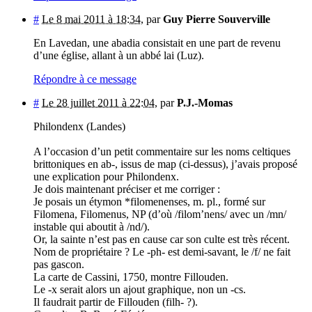
#
Le 8 mai 2011 à 18:34
,
par
Guy Pierre Souverville
En Lavedan, une abadia consistait en une part de revenu
d’une église, allant à un abbé lai (Luz).
Répondre à ce message
#
Le 28 juillet 2011 à 22:04
,
par
P.J.-Momas
Philondenx (Landes)
A l’occasion d’un petit commentaire sur les noms celtiques
brittoniques en ab-, issus de map (ci-dessus), j’avais proposé
une explication pour Philondenx.
Je dois maintenant préciser et me corriger :
Je posais un étymon *filomenenses, m. pl., formé sur
Filomena, Filomenus, NP (d’où /filom’nens/ avec un /mn/
instable qui aboutit à /nd/).
Or, la sainte n’est pas en cause car son culte est très récent.
Nom de propriétaire ? Le -ph- est demi-savant, le /f/ ne fait
pas gascon.
La carte de Cassini, 1750, montre Fillouden.
Le -x serait alors un ajout graphique, non un -cs.
Il faudrait partir de Fillouden (filh- ?).