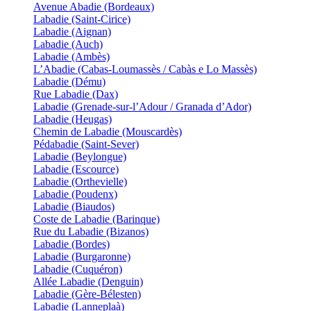
Avenue Abadie (Bordeaux)
Labadie (Saint-Cirice)
Labadie (Aignan)
Labadie (Auch)
Labadie (Ambès)
L’Abadie (Cabas-Loumassès / Cabàs e Lo Massès)
Labadie (Dému)
Rue Labadie (Dax)
Labadie (Grenade-sur-l’Adour / Granada d’Ador)
Labadie (Heugas)
Chemin de Labadie (Mouscardès)
Pédabadie (Saint-Sever)
Labadie (Beylongue)
Labadie (Escource)
Labadie (Orthevielle)
Labadie (Poudenx)
Labadie (Biaudos)
Coste de Labadie (Barinque)
Rue du Labadie (Bizanos)
Labadie (Bordes)
Labadie (Burgaronne)
Labadie (Cuquéron)
Allée Labadie (Denguin)
Labadie (Gère-Bélesten)
Labadie (Lanneplaà)