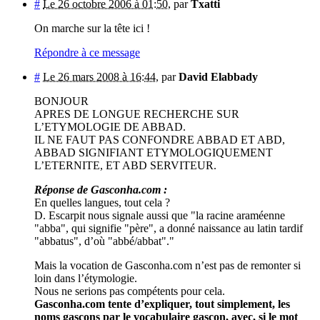
#
Le 26 octobre 2006 à 01:50
,
par
Txatti
On marche sur la tête ici !
Répondre à ce message
#
Le 26 mars 2008 à 16:44
,
par
David Elabbady
BONJOUR
APRES DE LONGUE RECHERCHE SUR
L’ETYMOLOGIE DE ABBAD.
IL NE FAUT PAS CONFONDRE ABBAD ET ABD,
ABBAD SIGNIFIANT ETYMOLOGIQUEMENT
L’ETERNITE, ET ABD SERVITEUR.
Réponse de Gasconha.com :
En quelles langues, tout cela ?
D. Escarpit nous signale aussi que "la racine araméenne
"abba", qui signifie "père", a donné naissance au latin tardif
"abbatus", d’où "abbé/abbat"."
Mais la vocation de Gasconha.com n’est pas de remonter si
loin dans l’étymologie.
Nous ne serions pas compétents pour cela.
Gasconha.com tente d’expliquer, tout simplement, les
noms gascons par le vocabulaire gascon, avec, si le mot