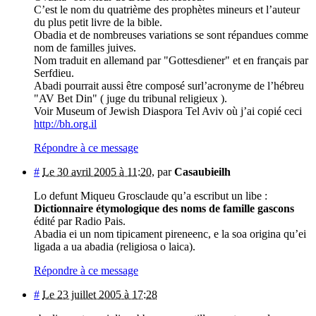
C’est le nom du quatrième des prophètes mineurs et l’auteur
du plus petit livre de la bible.
Obadia et de nombreuses variations se sont répandues comme
nom de familles juives.
Nom traduit en allemand par "Gottesdiener" et en français par
Serfdieu.
Abadi pourrait aussi être composé surl’acronyme de l’hébreu
"AV Bet Din" ( juge du tribunal religieux ).
Voir Museum of Jewish Diaspora Tel Aviv où j’ai copié ceci
http://bh.org.il
Répondre à ce message
#
Le 30 avril 2005 à 11:20
,
par
Casaubieilh
Lo defunt Miqueu Grosclaude qu’a escribut un libe :
Dictionnaire étymologique des noms de famille gascons
édité par Radio Pais.
Abadia ei un nom tipicament pireneenc, e la soa origina qu’ei
ligada a ua abadia (religiosa o laica).
Répondre à ce message
#
Le 23 juillet 2005 à 17:28