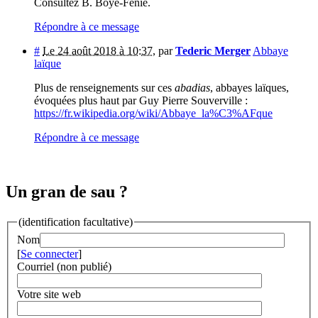
Consultez B. Boyé-Fénié.
Répondre à ce message
#
Le 24 août 2018 à 10:37
,
par
Tederic Merger
Abbaye
laïque
Plus de renseignements sur ces
abadias
, abbayes laïques,
évoquées plus haut par Guy Pierre Souverville :
https://fr.wikipedia.org/wiki/Abbaye_la%C3%AFque
Répondre à ce message
Un gran de sau ?
(identification facultative)
Nom
[
Se connecter
]
Courriel (non publié)
Votre site web