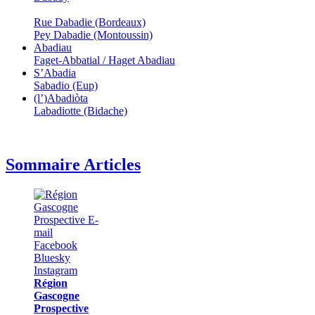
Rue Dabadie (Bordeaux)
Pey Dabadie (Montoussin)
Abadiau
Faget-Abbatial / Haget Abadiau
S’Abadia
Sabadio (Eup)
(l’)Abadiòta
Labadiotte (Bidache)
Sommaire Articles
Région
Gascogne
Prospective