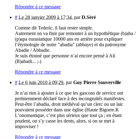
Répondre à ce message
#
Le 28 janvier 2009 à 17:34
,
par
D.Séré
Comme dit Tederic, il faut rester simple.
Autrement on va finir par remonter à un hypothétique (b)aba /
(p)apa eurasiatique 10000 ans en arrière pour expliquer
l’étymologie de notre "abadia" (abbaye) et du patronyme
Abadie / Abbadie.
Je suis étonné que personne n’ai encore pensé à Ali
(B)abadi... ;-)
Répondre à ce message
#
Le 6 juin 2010 à 09:29
,
par
Guy Pierre Souverville
Je n’ai rien à ajouter à ce que les gascons de service ont
pertinemment déclaré face à des incongruités manifestes.
Peut-être l’abadia, droit médiéval qu’un clerc ou un laic
pouvaient posséder dans une église (Haute Bigorre.K
L’onomastique, c’est plus sérieux que tout ça ; en étant
prudent, on s’y casse les dents, alors, si on se met à
improviser !
Répondre à ce message