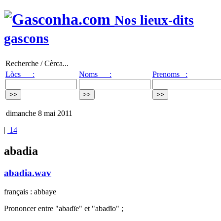
Nos lieux-dits
gascons
Recherche / Cèrca...
Lòcs :
Noms :
Prenoms :
dimanche 8 mai 2011
|
14
abadia
abadia.wav
français : abbaye
Prononcer entre "abadïe" et "abadïo" ;