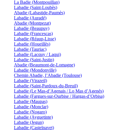
La Badie (Montpouillan)
Labadie (Saint-Loubès)
Abadie (Labastide-Paumès)
Labadie (Auradé)
Abadie (Montpezat)
Labadie (Beaupuy)
Labadie (Francescas)
Labadie (Réaup-Lisse)
Labadie (Houeillès)
Labadie (Tauriac)
Labadie (Lacquy / Laqui)
Labadie (Saint-Justin)
Abadie (Beaumont-de-Lomagne)
Labadie (Mondonville)
Chemin Abadie, l’Abadie (Toulouse)
Labadie (Virazeil)
Labadie (Saint-Pardoux-du-Breuil)
Labadie (Le Mas-d’Agenais / Lo Mas d’Agenés)
Labadie (Fargues-sur-Ourbise / Hargas-d’Orbisa)
Labadie (Maupas)
Labadie (Monclar)
Labadie (Nogaro)
Labadie (Ayguetinte)
Labadie (Jegun)
Labadie (Castelnavet)