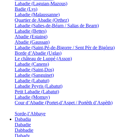
Labadie (Laguian-Mazous)
Badie (Lys)
Labadie (Malaussanne)
Quartier de Abadie (Orthez)
Labadie (Salies-de-Béarn / Salias de Bearn)
Labadie (Bettes)
Abadie (Estaing)
Abadie (Gaussan)
Labadie (Saint-Pé-de-Bigorre / Sent Pèr de Bigòrra)
Borde d’Abadie (Uglas)
Le château de Luppé (Asson)
Labadie (Canens)
Labadie (Saint-Dos)
Labadie (Sanguinet)
Labadie (Labatut)
Labadie Peyris (Labatut)
Petit Labadie (Labatut)
Labadie (Momuy)
Cour d’Abadie (Portet-d’Aspet / Portèth d’Aspèth)
Sorde-l’Abbaye
Dabadia
Dabadie
Dabbadie
Dabady