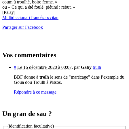
coum û troulhè, boire ferme. »
ou « Ce qui a été foulé, piétiné ; rebut. »
[Palay]
Multidiccionari francés-occitan
Partager sur Facebook
Vos commentaires
#
Le 16 décembre 2020 à 00:07
,
par
Gaby
trulh
BBF donne à
trolh
le sens de "marécage" dans l’exemple du
Goua dou Troulh à Pissos.
Répondre à ce message
Un gran de sau ?
(identification facultative)