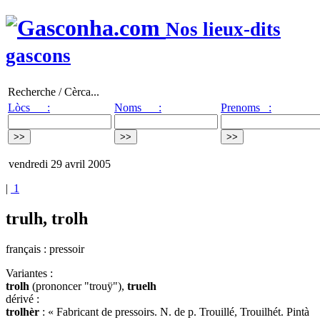
Nos lieux-dits
gascons
Recherche / Cèrca...
Lòcs :
Noms :
Prenoms :
vendredi 29 avril 2005
|
1
trulh, trolh
français : pressoir
Variantes :
trolh
(prononcer "trouÿ"),
truelh
dérivé :
trolhèr
: « Fabricant de pressoirs. N. de p. Trouillé, Trouilhét. Pintà