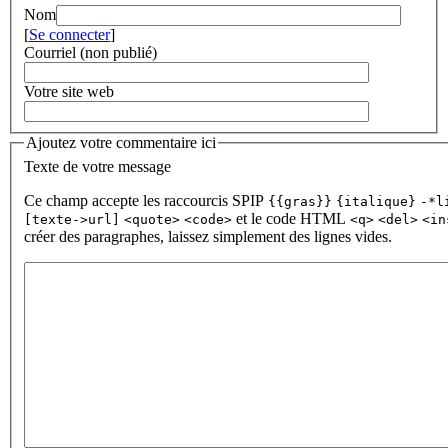
Nom
[
Se connecter
]
Courriel (non publié)
Votre site web
Ajoutez votre commentaire ici
Texte de votre message
Ce champ accepte les raccourcis SPIP
{{gras}}
{italique}
-*l
et le code HTML
[texte->url]
<quote>
<code>
<q>
<del>
<in
créer des paragraphes, laissez simplement des lignes vides.