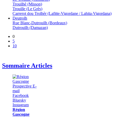
Trouilhè (Misson)
Trouille (Le Grès)
Carrerot dou Trolhèr (Lafitte-Vigordane / Lahita-Vigordana)
Deutrolh
Rue Blanc-Dutrouilh (Bordeaux)
Dutrouilh (Damazan)
0
5
10
Sommaire Articles
Région
Gascogne