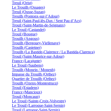
Treuil (Orist)
Le Trouilh (Ossages)
Treuil (Ousse-Suzan)
Treuilh (Pontonx-sur-l’Adour)
Treuil (Saint-Paul-lès-Dax / Sent Pau d’Acs)
Trouil (Saint-Martin-de-Seignanx)
Le Trouil (Castandet)
Trouil (Bougue)
Trouilh (Angous)
Trouilh (Bergouey-Viellenave)
Trouilh (Castetner)
Trouilh (La Bastide-Clairence / La Bastida-Clarença)
Trouil (Saint-Maurice-sur-Adour)
France (Lacajunte)
Le Trouil (Saubens)
Trouilh (Monein / Monenh)
Impasse du Trouilh (Orthez)
Quartier de Trouilh (Orthez)
Trouilh (Ozenx-Montestrucq)
Trouil (Estadens)
France (Mancioux)
Trouil (Moncaup)
Le Trouil (Sainte-Croix-Volvestre)
Le Trouil (Larroque-Saint-Sernin)
Trouil (Larroque-Saint-Sernin)