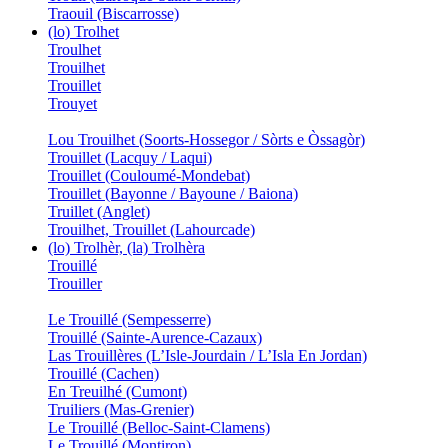
Traouil (Biscarrosse)
(lo) Trolhet
Troulhet
Trouilhet
Trouillet
Trouyet
Lou Trouilhet (Soorts-Hossegor / Sòrts e Òssagòr)
Trouillet (Lacquy / Laqui)
Trouillet (Couloumé-Mondebat)
Trouillet (Bayonne / Bayoune / Baiona)
Truillet (Anglet)
Trouilhet, Trouillet (Lahourcade)
(lo) Trolhèr, (la) Trolhèra
Trouillé
Trouiller
Le Trouillé (Sempesserre)
Trouillé (Sainte-Aurence-Cazaux)
Las Trouillères (L’Isle-Jourdain / L’Isla En Jordan)
Trouillé (Cachen)
En Treuilhé (Cumont)
Truiliers (Mas-Grenier)
Le Trouillé (Belloc-Saint-Clamens)
Le Trouillé (Montiron)