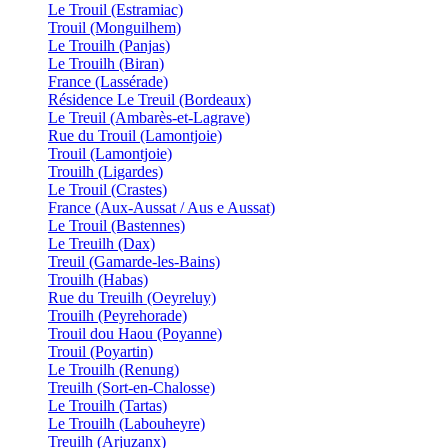
Le Trouil (Estramiac)
Trouil (Monguilhem)
Le Trouilh (Panjas)
Le Trouilh (Biran)
France (Lassérade)
Résidence Le Treuil (Bordeaux)
Le Treuil (Ambarès-et-Lagrave)
Rue du Trouil (Lamontjoie)
Trouil (Lamontjoie)
Trouilh (Ligardes)
Le Trouil (Crastes)
France (Aux-Aussat / Aus e Aussat)
Le Trouil (Bastennes)
Le Treuilh (Dax)
Treuil (Gamarde-les-Bains)
Trouilh (Habas)
Rue du Treuilh (Oeyreluy)
Trouilh (Peyrehorade)
Trouil dou Haou (Poyanne)
Trouil (Poyartin)
Le Trouilh (Renung)
Treuilh (Sort-en-Chalosse)
Le Trouilh (Tartas)
Le Trouilh (Labouheyre)
Treuilh (Arjuzanx)