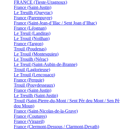
FRANCE (Tieste-Uragnoux)
France (Saint-Justin)
Le Treuilh (Queyrac)
France (Parempuyre)
France (Saint-Jean-d’Illac / Sent Joan d’Ilhac)
France (Léognan)
Le Treuil (Landiras)
Le Trouil (Noilhan)
France (Targon)
Trouil (Poudenas)
Le Trouil (Montesquieu)
Le Trouilh (Nérac)
Le Treuil (Saint-Aubin-de-Branne)
Trouil (Laglorieuse)
Le Trouil (Lencouacq)
France (Perquie)
Trouil (Pouydesseaux)
France (Saint-Justin)
Le Treuilh (Saint-Justin)
Trouil (Saint-Pierre-du-Mont / Sent Pèr deu Mont / Sen Pè
dou Moun)
France (Saint-Nicolas-de-la-Grave)
France (Coutures)
France (Virazeil)
France (Clermont-Dessous / Clarmont-Devath)