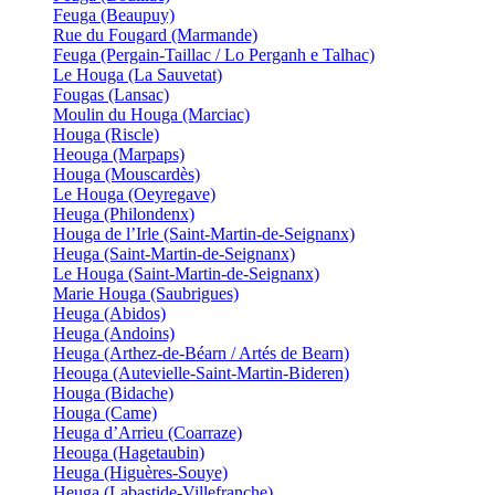
Feuga (Beaupuy)
Rue du Fougard (Marmande)
Feuga (Pergain-Taillac / Lo Perganh e Talhac)
Le Houga (La Sauvetat)
Fougas (Lansac)
Moulin du Houga (Marciac)
Houga (Riscle)
Heouga (Marpaps)
Houga (Mouscardès)
Le Houga (Oeyregave)
Heuga (Philondenx)
Houga de l’Irle (Saint-Martin-de-Seignanx)
Heuga (Saint-Martin-de-Seignanx)
Le Houga (Saint-Martin-de-Seignanx)
Marie Houga (Saubrigues)
Heuga (Abidos)
Heuga (Andoins)
Heuga (Arthez-de-Béarn / Artés de Bearn)
Heouga (Autevielle-Saint-Martin-Bideren)
Houga (Bidache)
Houga (Came)
Heuga d’Arrieu (Coarraze)
Heouga (Hagetaubin)
Heuga (Higuères-Souye)
Heuga (Labastide-Villefranche)