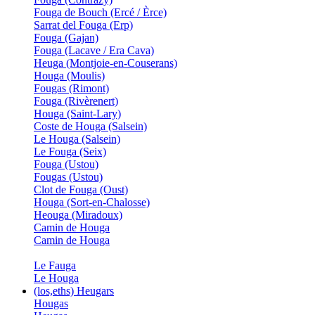
Fouga de Bouch (Ercé / Èrce)
Sarrat del Fouga (Erp)
Fouga (Gajan)
Fouga (Lacave / Era Cava)
Heuga (Montjoie-en-Couserans)
Houga (Moulis)
Fougas (Rimont)
Fouga (Rivèrenert)
Houga (Saint-Lary)
Coste de Houga (Salsein)
Le Houga (Salsein)
Le Fouga (Seix)
Fouga (Ustou)
Fougas (Ustou)
Clot de Fouga (Oust)
Houga (Sort-en-Chalosse)
Heouga (Miradoux)
Camin de Houga
Camin de Houga
Le Fauga
Le Houga
(los,eths) Heugars
Hougas