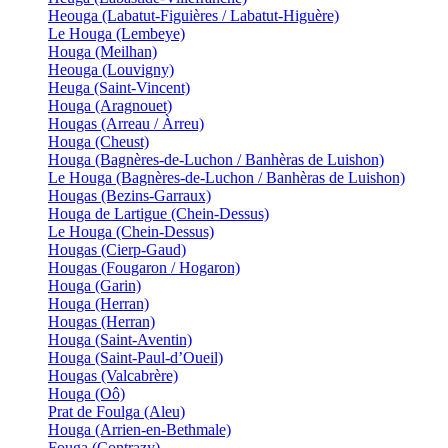
Heouga (Labatut-Figuières / Labatut-Higuère)
Le Houga (Lembeye)
Houga (Meilhan)
Heouga (Louvigny)
Heuga (Saint-Vincent)
Houga (Aragnouet)
Hougas (Arreau / Àrreu)
Houga (Cheust)
Houga (Bagnères-de-Luchon / Banhèras de Luishon)
Le Houga (Bagnères-de-Luchon / Banhèras de Luishon)
Hougas (Bezins-Garraux)
Houga de Lartigue (Chein-Dessus)
Le Houga (Chein-Dessus)
Hougas (Cierp-Gaud)
Hougas (Fougaron / Hogaron)
Houga (Garin)
Houga (Herran)
Hougas (Herran)
Houga (Saint-Aventin)
Houga (Saint-Paul-d’Oueil)
Hougas (Valcabrère)
Houga (Oô)
Prat de Foulga (Aleu)
Houga (Arrien-en-Bethmale)
Fouga (Contrazy)