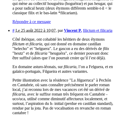
qui mène au collectif houguèira (hoguèirar) et pas heugar, qui
a pour radical heutz (deux étymons différents semble-t-il < le
classique filix et le bas-latin *filicariam).
Répondre à ce message
#
Le 25 août 2022 à 10:07
,
par
Vincent P.
filictum et filicaria
Côté ibérique, ont cohabité les héritiers de deux étymons
filictum
et
filicaria
, qui ont donné en domaine castillan
"helecho" et "helguera". Le gascon a eu des dérivés de
filix
"heutz" et de
filicaria
"heuguèra", ce dernier pouvant donc
être suffixé (alors que l’on pourrait croire qu’il l’est déjà).
En domaine asturo-léonais, sur
filicaria
, l’on a Felguera, et en
galaïco-portugais, Filgueira et autres variantes.
Petite illustration avec la résidence "La Jilgueruca" à Pechón
en Cantabrie, où sans connaître précisément le parler roman
local, j’ai reconnu lors de mes vacances cet été un dérivé de
filicaria
, avec le suffixe roman très fréquent en Cantabrie -
uco/uca, utilisé comme diminutif affectueux localement, et
surtout, l’aspiration du h- initial (perdue en castillan standard),
rendue par la jota. Pas de vocalisation en revanche en roman
cantabre !