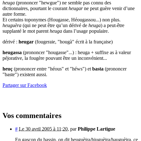
heuga
(prononcer "hewgue") ne semble pas connu des
dictionnaires, pourtant le courant
heugar
ne peut guère venir d’une
autre forme.
Et certains toponymes (Hougasse, Héougassou...) non plus.
heuguèra
(qui ne peut être qu’un dérivé de
heuga
) a peut-être
supplanté le mot parent
heuga
dans l’usage populaire.
dérivé :
heugar
(fougeraie, "hougà" écrit à la française)
heugassa
(prononcer "hougasse"...) : heuga + suffixe as à valeur
péjorative, la fougère pouvant être un inconvénient...
heuç
(prononcer entre "héous" et "héws") et
basta
(prononcer
"baste") existent aussi.
Partager sur Facebook
Vos commentaires
#
Le 30 avril 2005 à 11:20
,
par
Philippe Lartigue
En gascon du bassin, on dit heuguèira/hiuguèira/hauguèira, ce