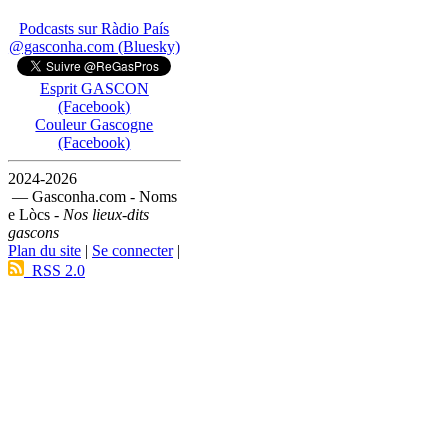
Podcasts sur Ràdio País
@gasconha.com (Bluesky)
Esprit GASCON
(Facebook)
Couleur Gascogne
(Facebook)
2024-2026
— Gasconha.com - Noms
e Lòcs -
Nos lieux-dits
gascons
Plan du site
|
Se connecter
|
RSS 2.0