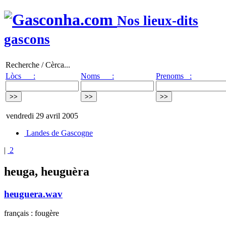
Nos lieux-dits
gascons
Recherche / Cèrca...
Lòcs :
Noms :
Prenoms :
vendredi 29 avril 2005
Landes de Gascogne
|
2
heuga, heuguèra
heuguera.wav
français : fougère