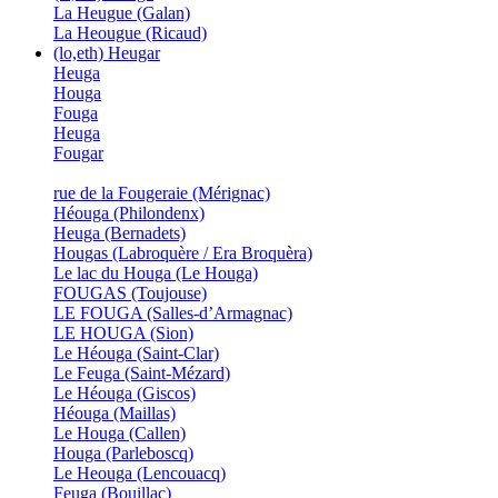
La Heugue (Galan)
La Heougue (Ricaud)
(lo,eth) Heugar
Heuga
Houga
Fouga
Heuga
Fougar
rue de la Fougeraie (Mérignac)
Héouga (Philondenx)
Heuga (Bernadets)
Hougas (Labroquère / Era Broquèra)
Le lac du Houga (Le Houga)
FOUGAS (Toujouse)
LE FOUGA (Salles-d’Armagnac)
LE HOUGA (Sion)
Le Héouga (Saint-Clar)
Le Feuga (Saint-Mézard)
Le Héouga (Giscos)
Héouga (Maillas)
Le Houga (Callen)
Houga (Parleboscq)
Le Heouga (Lencouacq)
Feuga (Bouillac)