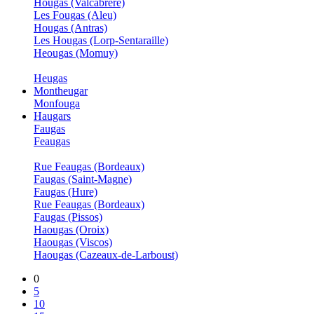
Hougas (Valcabrère)
Les Fougas (Aleu)
Hougas (Antras)
Les Hougas (Lorp-Sentaraille)
Heougas (Momuy)
Heugas
Montheugar
Monfouga
Haugars
Faugas
Feaugas
Rue Feaugas (Bordeaux)
Faugas (Saint-Magne)
Faugas (Hure)
Rue Feaugas (Bordeaux)
Faugas (Pissos)
Haougas (Oroix)
Haougas (Viscos)
Haougas (Cazeaux-de-Larboust)
0
5
10