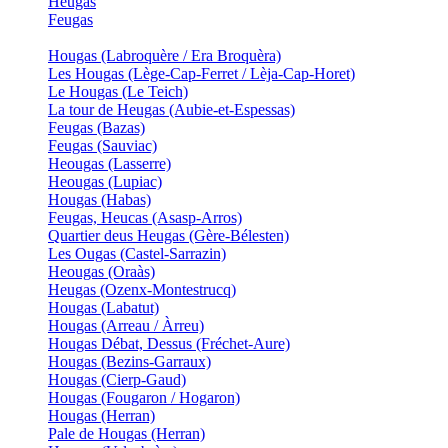
Heugas
Feugas
Hougas (Labroquère / Era Broquèra)
Les Hougas (Lège-Cap-Ferret / Lèja-Cap-Horet)
Le Hougas (Le Teich)
La tour de Heugas (Aubie-et-Espessas)
Feugas (Bazas)
Feugas (Sauviac)
Heougas (Lasserre)
Heougas (Lupiac)
Hougas (Habas)
Feugas, Heucas (Asasp-Arros)
Quartier deus Heugas (Gère-Bélesten)
Les Ougas (Castel-Sarrazin)
Heougas (Oraàs)
Heugas (Ozenx-Montestrucq)
Hougas (Labatut)
Hougas (Arreau / Àrreu)
Hougas Débat, Dessus (Fréchet-Aure)
Hougas (Bezins-Garraux)
Hougas (Cierp-Gaud)
Hougas (Fougaron / Hogaron)
Hougas (Herran)
Pale de Hougas (Herran)