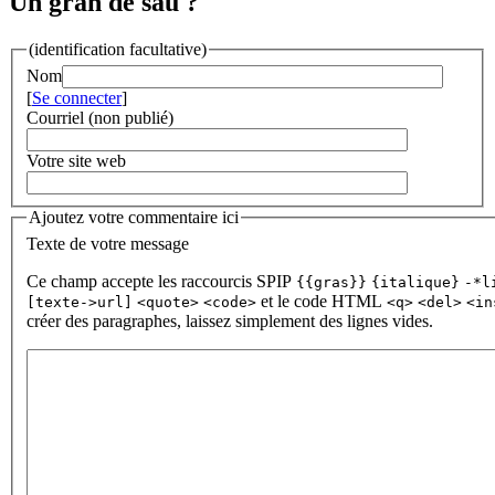
Un gran de sau ?
(identification facultative)
Nom
[
Se connecter
]
Courriel (non publié)
Votre site web
Ajoutez votre commentaire ici
Texte de votre message
Ce champ accepte les raccourcis SPIP
{{gras}}
{italique}
-*l
et le code HTML
[texte->url]
<quote>
<code>
<q>
<del>
<in
créer des paragraphes, laissez simplement des lignes vides.