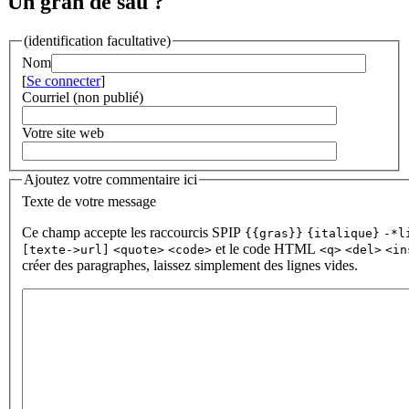
Un gran de sau ?
(identification facultative)
Nom
[
Se connecter
]
Courriel (non publié)
Votre site web
Ajoutez votre commentaire ici
Texte de votre message
Ce champ accepte les raccourcis SPIP
{{gras}}
{italique}
-*l
et le code HTML
[texte->url]
<quote>
<code>
<q>
<del>
<in
créer des paragraphes, laissez simplement des lignes vides.