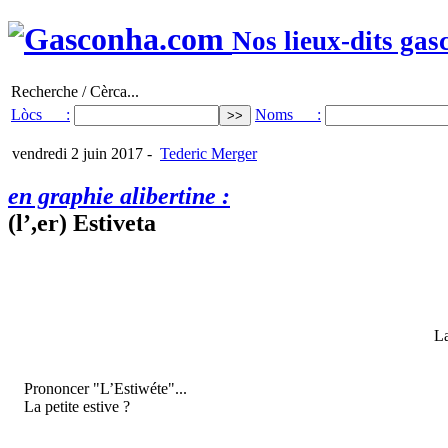
Nos lieux-dits gas
Recherche / Cèrca...
Lòcs :
Noms :
vendredi 2 juin 2017
-
Tederic Merger
en graphie alibertine :
(l’,er) Estiveta
La
Prononcer "L’Estiwéte"...
La petite estive ?