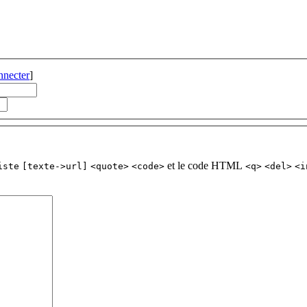
nnecter
]
et le code HTML
iste
[texte->url]
<quote>
<code>
<q>
<del>
<i