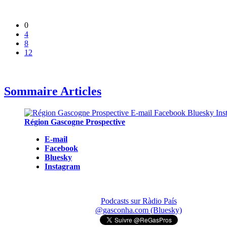
0
4
8
12
Sommaire Articles
Région Gascogne Prospective
E-mail
Facebook
Bluesky
Instagram
Podcasts sur Ràdio País
@gasconha.com (Bluesky)