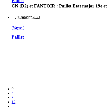
Paillet
CN (D2) et FANTOIR : Paillet Etat major 19e et 
30 janvier 2021
(Vayres)
Paillet
0
4
8
12
...