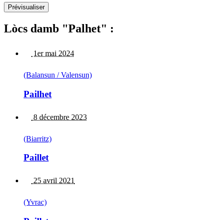
Lòcs damb "Palhet" :
1er mai 2024
(Balansun / Valensun)
Pailhet
8 décembre 2023
(Biarritz)
Paillet
25 avril 2021
(Yvrac)