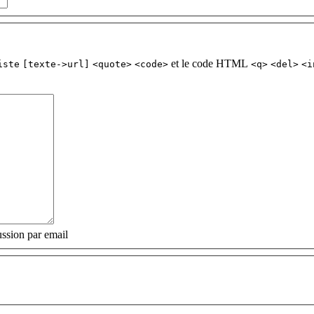
et le code HTML
iste
[texte->url]
<quote>
<code>
<q>
<del>
<i
ssion par email