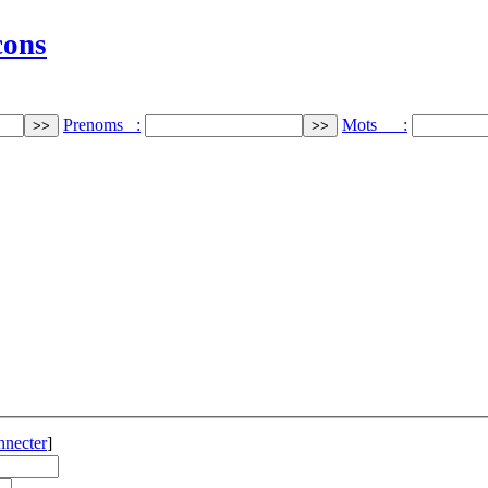
cons
Prenoms :
Mots :
nnecter
]