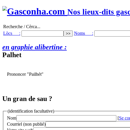
Nos lieux-dits gas
Recherche / Cèrca...
Lòcs :
Noms :
en graphie alibertine :
Palhet
Prononcer "Pailhét"
Un gran de sau ?
(identification facultative)
Nom
[
Se co
Courriel (non publié)