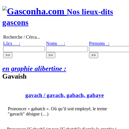
Nos lieux-dits
gascons
Recherche / Cèrca...
Lòcs :
Noms :
Prenoms :
en graphie alibertine :
Gavaish
gavach
/ gavach, gabach, gabaye
Prononcer « gabatch ». Où qu’il soit employé, le terme
"gavach" désigne (…)