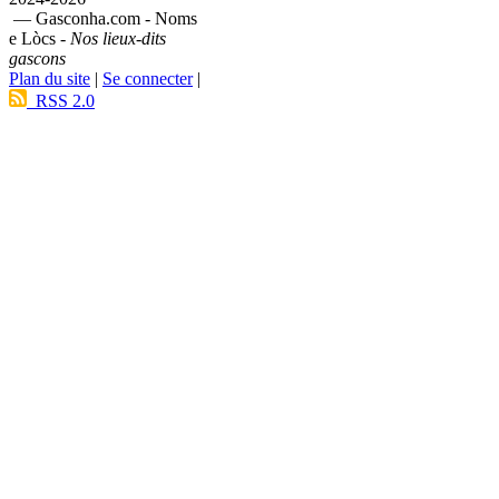
— Gasconha.com - Noms
e Lòcs -
Nos lieux-dits
gascons
Plan du site
|
Se connecter
|
RSS 2.0