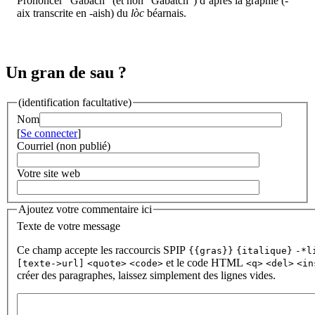
Prononcer "Gabach" (et non "Gabatch") d’après la graphie (-
aix transcrite en -aish) du
lòc
béarnais.
Un gran de sau ?
(identification facultative)
Nom
[
Se connecter
]
Courriel (non publié)
Votre site web
Ajoutez votre commentaire ici
Texte de votre message
Ce champ accepte les raccourcis SPIP
{{gras}}
{italique}
-*l
et le code HTML
[texte->url]
<quote>
<code>
<q>
<del>
<in
créer des paragraphes, laissez simplement des lignes vides.