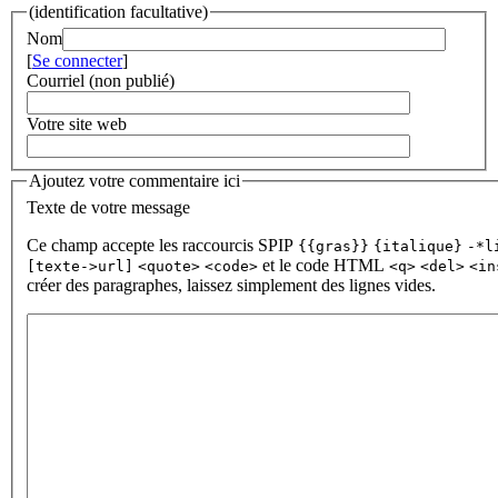
(identification facultative)
Nom
[
Se connecter
]
Courriel (non publié)
Votre site web
Ajoutez votre commentaire ici
Texte de votre message
Ce champ accepte les raccourcis SPIP
{{gras}}
{italique}
-*l
et le code HTML
[texte->url]
<quote>
<code>
<q>
<del>
<in
créer des paragraphes, laissez simplement des lignes vides.