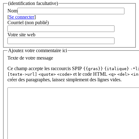
(identification facultative)
Nom
[
Se connecter
]
Courriel (non publié)
Votre site web
Ajoutez votre commentaire ici
Texte de votre message
Ce champ accepte les raccourcis SPIP
{{gras}}
{italique}
-*l
et le code HTML
[texte->url]
<quote>
<code>
<q>
<del>
<in
créer des paragraphes, laissez simplement des lignes vides.