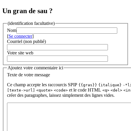
Un gran de sau ?
(identification facultative)
Nom
[
Se connecter
]
Courriel (non publié)
Votre site web
Ajoutez votre commentaire ici
Texte de votre message
Ce champ accepte les raccourcis SPIP
{{gras}}
{italique}
-*l
et le code HTML
[texte->url]
<quote>
<code>
<q>
<del>
<in
créer des paragraphes, laissez simplement des lignes vides.