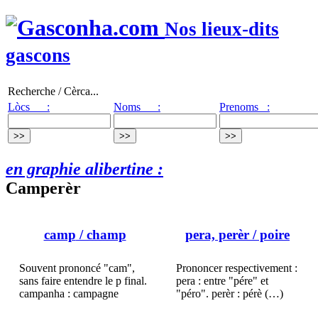
Nos lieux-dits
gascons
Recherche / Cèrca...
Lòcs :
Noms :
Prenoms :
en graphie alibertine :
Camperèr
camp
/ champ
pera, perèr
/ poire
Souvent prononcé "cam",
Prononcer respectivement :
sans faire entendre le p final.
pera : entre "pére" et
campanha : campagne
"péro". perèr : pérè (…)