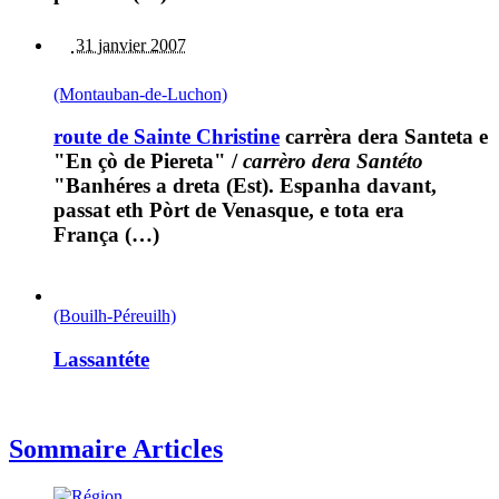
31 janvier 2007
(Montauban-de-Luchon)
route de Sainte Christine
carrèra dera Santeta e
"En çò de Piereta"
/
carrèro dera Santéto
"Banhéres a dreta (Est). Espanha davant,
passat eth Pòrt de Venasque, e tota era
França (…)
(Bouilh-Péreuilh)
Lassantéte
Sommaire Articles