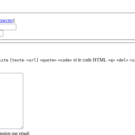
nnecter
]
et le code HTML
iste
[texte->url]
<quote>
<code>
<q>
<del>
<i
ssion par email