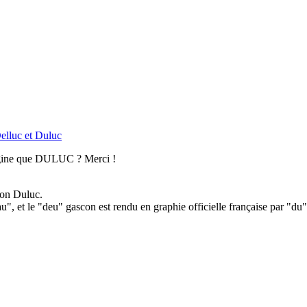
elluc et Duluc
igine que DULUC ? Merci !
con Duluc.
, et le "deu" gascon est rendu en graphie officielle française par "du",