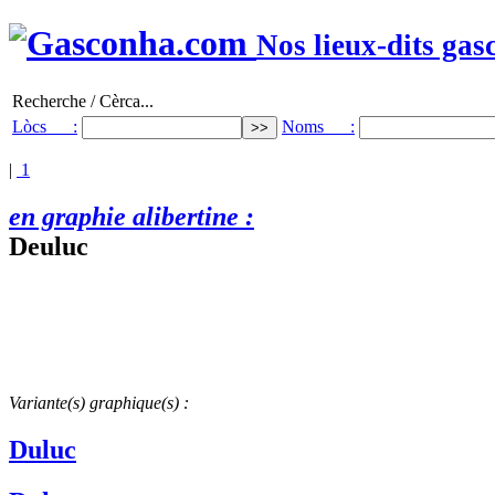
Nos lieux-dits gas
Recherche / Cèrca...
Lòcs :
Noms :
|
1
en graphie alibertine :
Deuluc
Variante(s) graphique(s) :
Duluc