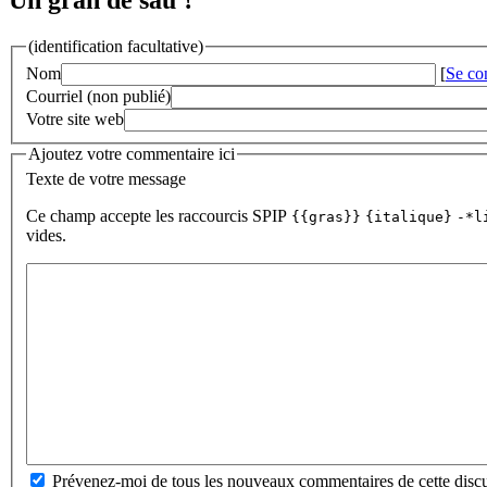
Un gran de sau ?
(identification facultative)
Nom
[
Se co
Courriel (non publié)
Votre site web
Ajoutez votre commentaire ici
Texte de votre message
Ce champ accepte les raccourcis SPIP
{{gras}}
{italique}
-*l
vides.
Prévenez-moi de tous les nouveaux commentaires de cette discu