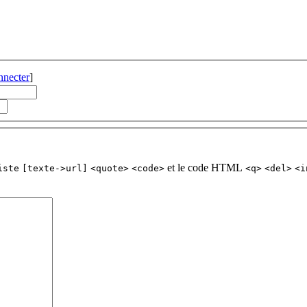
nnecter
]
et le code HTML
iste
[texte->url]
<quote>
<code>
<q>
<del>
<i