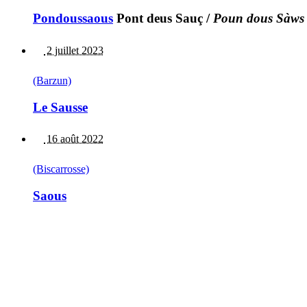
Pondoussaous
Pont deus Sauç
/
Poun dous Sàws
2 juillet 2023
(Barzun)
Le Sausse
16 août 2022
(Biscarrosse)
Saous