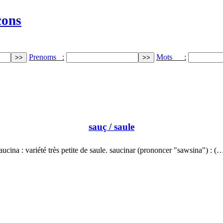
cons
Prenoms :
Mots :
sauç
/ saule
aucina : variété très petite de saule. saucinar (prononcer "sawsina") : (