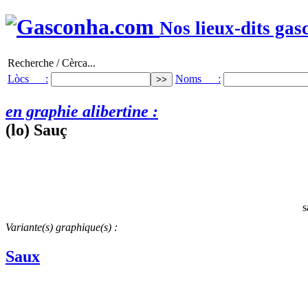
Nos lieux-dits gas
Recherche / Cèrca...
Lòcs :
Noms :
en graphie alibertine :
(lo) Sauç
s
Variante(s) graphique(s) :
Saux