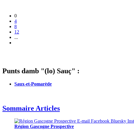
0
4
8
12
...
Punts damb "(lo) Sauç" :
Saux-et-Pomarède
Sommaire Articles
Région Gascogne Prospective