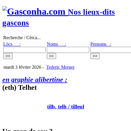
Nos lieux-dits
gascons
Recherche / Cèrca...
Lòcs :
Noms :
Prenoms :
mardi 3 février 2026
-
Tederic Merger
en graphie alibertine :
(eth) Telhet
tilh, telh
/ tilleul