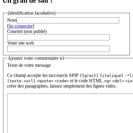
Un gran de sau ?
(identification facultative)
Nom
[
Se connecter
]
Courriel (non publié)
Votre site web
Ajoutez votre commentaire ici
Texte de votre message
Ce champ accepte les raccourcis SPIP
{{gras}}
{italique}
-*l
et le code HTML
[texte->url]
<quote>
<code>
<q>
<del>
<in
créer des paragraphes, laissez simplement des lignes vides.