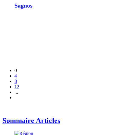
Sagnos
0
4
8
12
...
Sommaire Articles