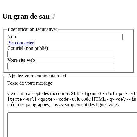
Un gran de sau ?
(identification facultative)
Nom
[
Se connecter
]
Courriel (non publié)
Votre site web
Ajoutez votre commentaire ici
Texte de votre message
Ce champ accepte les raccourcis SPIP
{{gras}}
{italique}
-*l
et le code HTML
[texte->url]
<quote>
<code>
<q>
<del>
<in
créer des paragraphes, laissez simplement des lignes vides.