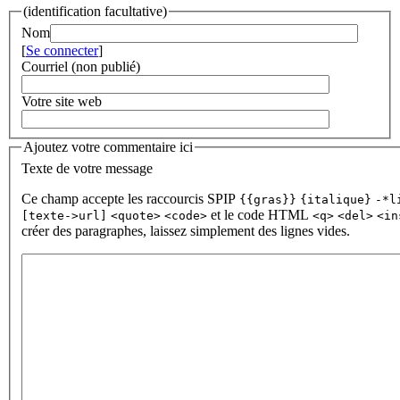
(identification facultative)
Nom
[
Se connecter
]
Courriel (non publié)
Votre site web
Ajoutez votre commentaire ici
Texte de votre message
Ce champ accepte les raccourcis SPIP
{{gras}}
{italique}
-*l
et le code HTML
[texte->url]
<quote>
<code>
<q>
<del>
<in
créer des paragraphes, laissez simplement des lignes vides.