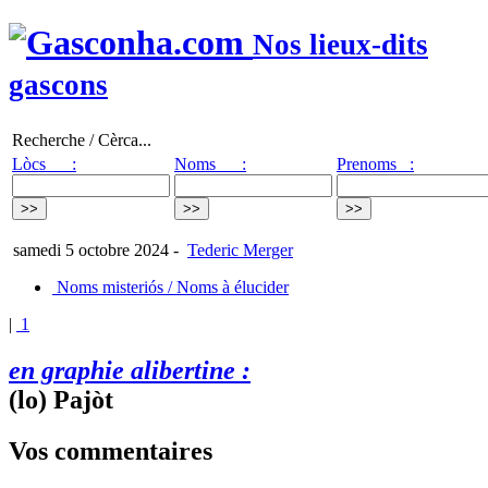
Nos lieux-dits
gascons
Recherche / Cèrca...
Lòcs :
Noms :
Prenoms :
samedi 5 octobre 2024
-
Tederic Merger
Noms misteriós / Noms à élucider
|
1
en graphie alibertine :
(lo) Pajòt
Vos commentaires