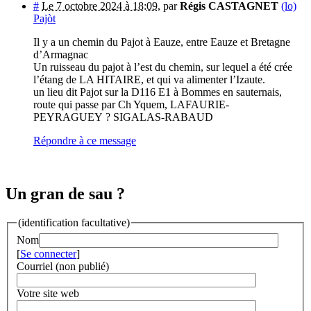
#
Le 7 octobre 2024 à 18:09
,
par
Régis CASTAGNET
(lo)
Pajòt
Il y a un chemin du Pajot à Eauze, entre Eauze et Bretagne
d’Armagnac
Un ruisseau du pajot à l’est du chemin, sur lequel a été crée
l’étang de LA HITAIRE, et qui va alimenter l’Izaute.
un lieu dit Pajot sur la D116 E1 à Bommes en sauternais,
route qui passe par Ch Yquem, LAFAURIE-
PEYRAGUEY ? SIGALAS-RABAUD
Répondre à ce message
Un gran de sau ?
(identification facultative)
Nom
[
Se connecter
]
Courriel (non publié)
Votre site web