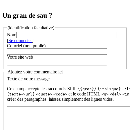
Un gran de sau ?
(identification facultative)
Nom
[
Se connecter
]
Courriel (non publié)
Votre site web
Ajoutez votre commentaire ici
Texte de votre message
Ce champ accepte les raccourcis SPIP
{{gras}}
{italique}
-*l
et le code HTML
[texte->url]
<quote>
<code>
<q>
<del>
<in
créer des paragraphes, laissez simplement des lignes vides.