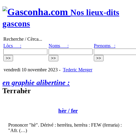
Nos lieux-dits
gascons
Recherche / Cèrca...
Lòcs :
Noms :
Prenoms :
vendredi 10 novembre 2023
-
Tederic Merger
en graphie alibertine :
Terrahèr
hèr
/ fer
Prononcer "hè". Dérivé : herrèira, herrèra : FEW (ferraria) :
"Afr. (…)