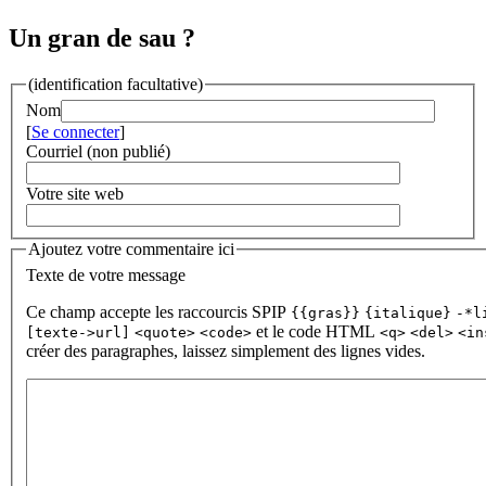
Un gran de sau ?
(identification facultative)
Nom
[
Se connecter
]
Courriel (non publié)
Votre site web
Ajoutez votre commentaire ici
Texte de votre message
Ce champ accepte les raccourcis SPIP
{{gras}}
{italique}
-*l
et le code HTML
[texte->url]
<quote>
<code>
<q>
<del>
<in
créer des paragraphes, laissez simplement des lignes vides.