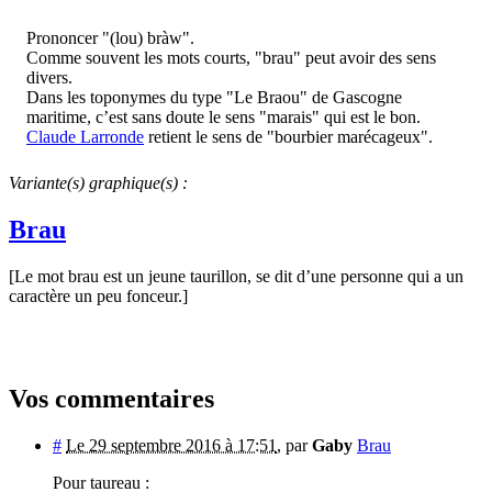
Prononcer "(lou) bràw".
Comme souvent les mots courts, "brau" peut avoir des sens
divers.
Dans les toponymes du type "Le Braou" de Gascogne
maritime, c’est sans doute le sens "marais" qui est le bon.
Claude Larronde
retient le sens de "bourbier marécageux".
Variante(s) graphique(s) :
Brau
[Le mot brau est un jeune taurillon, se dit d’une personne qui a un
caractère un peu fonceur.]
Vos commentaires
#
Le 29 septembre 2016 à 17:51
,
par
Gaby
Brau
Pour taureau :