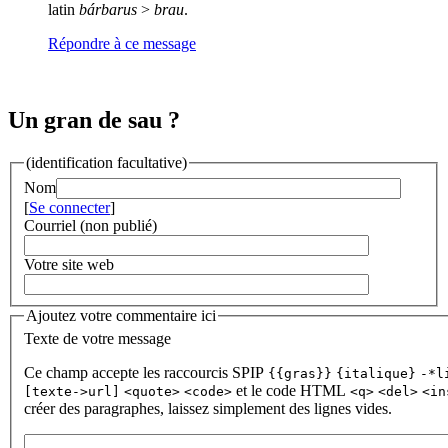
latin
bárbarus
>
brau
.
Répondre à ce message
Un gran de sau ?
(identification facultative)
Nom
[
Se connecter
]
Courriel (non publié)
Votre site web
Ajoutez votre commentaire ici
Texte de votre message
Ce champ accepte les raccourcis SPIP
{{gras}}
{italique}
-*l
et le code HTML
[texte->url]
<quote>
<code>
<q>
<del>
<in
créer des paragraphes, laissez simplement des lignes vides.