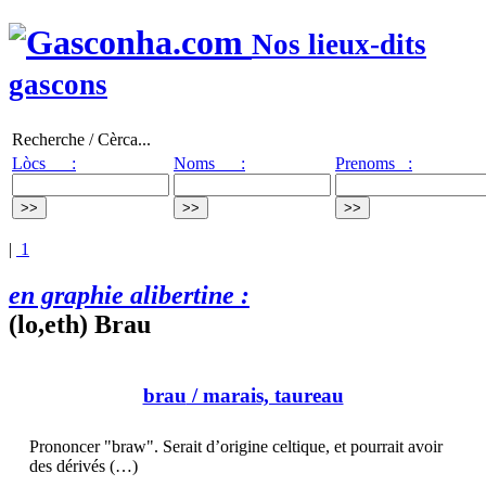
Nos lieux-dits
gascons
Recherche / Cèrca...
Lòcs :
Noms :
Prenoms :
|
1
en graphie alibertine :
(lo,eth) Brau
brau
/ marais, taureau
Prononcer "braw". Serait d’origine celtique, et pourrait avoir
des dérivés (…)