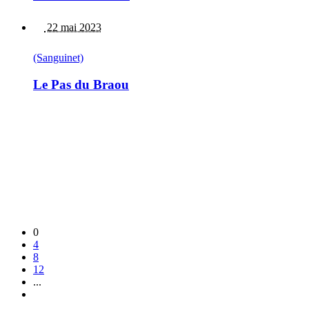
22 mai 2023
(Sanguinet)
Le Pas du Braou
0
4
8
12
...