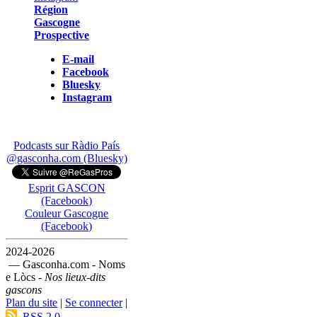
Région
Gascogne
Prospective
E-mail
Facebook
Bluesky
Instagram
Podcasts sur Ràdio País
@gasconha.com (Bluesky)
Esprit GASCON
(Facebook)
Couleur Gascogne
(Facebook)
2024-2026
— Gasconha.com - Noms
e Lòcs -
Nos lieux-dits
gascons
Plan du site
|
Se connecter
|
RSS 2.0