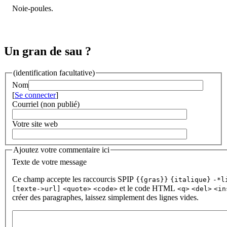
Noie-poules.
Un gran de sau ?
(identification facultative)
Nom
[
Se connecter
]
Courriel (non publié)
Votre site web
Ajoutez votre commentaire ici
Texte de votre message
Ce champ accepte les raccourcis SPIP
{{gras}}
{italique}
-*l
et le code HTML
[texte->url]
<quote>
<code>
<q>
<del>
<in
créer des paragraphes, laissez simplement des lignes vides.